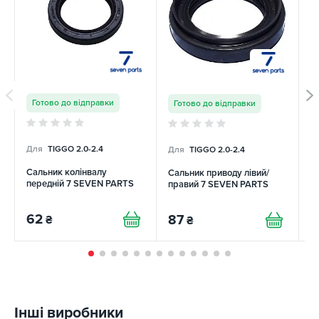
Готово до відправки
Готово до відправки
Для
TIGGO 2.0-2.4
Для
TIGGO 2.0-2.4
Д
Сальник колінвалу
Сальник приводу лівий/
С
передній 7 SEVEN PARTS
правий 7 SEVEN PARTS
п
62
87
3
₴
₴
Інші виробники