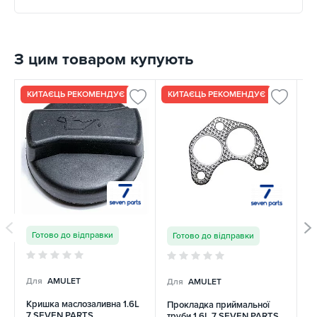
З цим товаром купують
КИТАЄЦЬ РЕКОМЕНДУЄ
КИТАЄЦЬ РЕКОМЕНДУЄ
К
Готово до відправки
Готово до відправки
Для
AMULET
Для
AMULET
Д
Кришка маслозаливна 1.6L
Прокладка приймальної
П
7 SEVEN PARTS
труби 1.6L 7 SEVEN PARTS