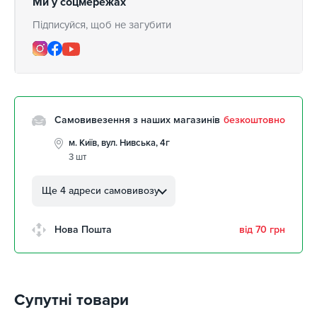
Ми у соцмережах
Підписуйся, щоб не загубити
Самовивезення з наших магазинів
безкоштовно
м. Київ, вул. Нивська, 4г
3 шт
м. Кропивницький, вул.
Автолюбителів, 8а
Ще 4 адреси самовивозу
2 шт
м. Кропивницький,
Нова Пошта
від 70 грн
Клинцівський авторинок
2 шт
м. Київ, пр. Миколи Бажана, 26
3 шт
Супутні товари
м. Київ, вул. Остафія
Дашкевича, 15