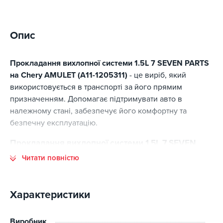
Опис
Прокладання вихлопної системи 1.5L 7 SEVEN PARTS
на Chery AMULET (A11-1205311)
- це виріб, який
використовується в транспорті за його прямим
призначенням. Допомагає підтримувати авто в
належному стані, забезпечує його комфортну та
безпечну експлуатацію.
Прокладання вихлопної системи 1.5L 7 SEVEN
PARTS на Chery AMULET (A11-1205311) - основні
Читати повністю
переваги
Основні переваги цієї позиції:
Характеристики
відповідність стандартам виготовлення;
високий ресурс експлуатації;
Виробник