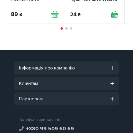
89
24
1
₴
₴
Інформація про компанію
Клієнтам
Партнерам
Телефон гарячої лінії:
+380 99 509 60 69