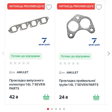
4 шт
КИТАЄЦЬ РЕКОМЕНДУЄ
КИТАЄЦЬ РЕКОМЕНДУЄ
Готово до відправки
Готово до відправки
Для
AMULET
Для
AMULET
Д
Прокладка випускного
Прокладка приймальної
П
колектора 1.6L 7 SEVEN
труби 1.6L 7 SEVEN PARTS
тр
PARTS
42
24
3
₴
₴