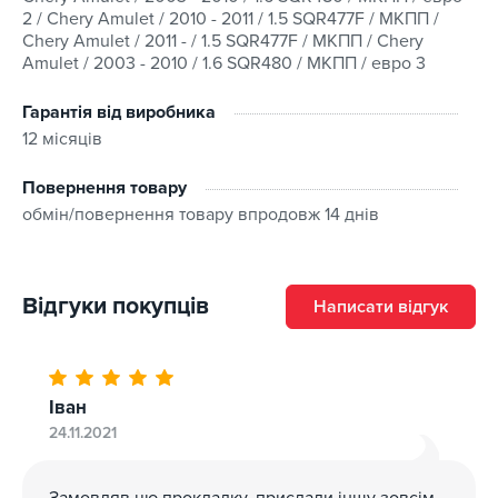
2 / Chery Amulet / 2010 - 2011 / 1.5 SQR477F / МКПП /
Chery Amulet / 2011 - / 1.5 SQR477F / МКПП / Chery
Готівкою при отриманні;
Amulet / 2003 - 2010 / 1.6 SQR480 / МКПП / евро 3
За попередньою оплатою на банківські реквізити;
Кредитними картками VISA, MasterCard.
Гарантія від виробника
12 місяців
На товар діє гарантія, встановлена виробником/
Повернення товару
постачальником, а повернення та обмін дійсні
обмін/повернення товару впродовж 14 днів
впродовж 14 днів після отримання. Для більш
детального ознайомлення переходьте на сторінку “
Гарантія та повернення
”.
Відгуки покупців
Написати відгук
Зареєстровані покупці можуть користуватися
бонусною програмою: за покупки нараховується
кешбек на бонусний рахунок, яким можна частково
оплатити наступне придбання відповідно до правил
Іван
програми лояльності.
24.11.2021
Замовляв цю прокладку, прислали іншу зовсім.