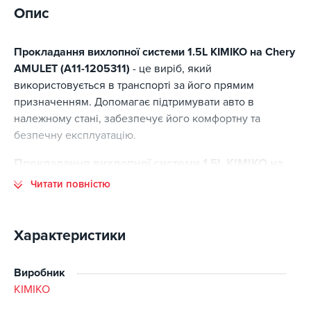
Опис
Прокладання вихлопної системи 1.5L KIMIKO на Chery
AMULET (A11-1205311)
- це виріб, який
використовується в транспорті за його прямим
призначенням. Допомагає підтримувати авто в
належному стані, забезпечує його комфортну та
безпечну експлуатацію.
Прокладання вихлопної системи 1.5L KIMIKO на
Chery AMULET (A11-1205311) - основні переваги
Читати повністю
Основні переваги цієї позиції:
відповідність стандартам виготовлення;
Характеристики
високий ресурс експлуатації;
точна сумісність із заявленими моделями авто;
Виробник
оптимальне співвідношення ціни та якості;
KIMIKO
наявність на складі.