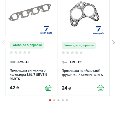
Готово до відправки
Готово до відправки
Для
AMULET
Для
AMULET
Д
Прокладка випускного
Прокладка приймальної
П
колектора 1.6L 7 SEVEN
труби 1.6L 7 SEVEN PARTS
тр
PARTS
42
24
3
₴
₴