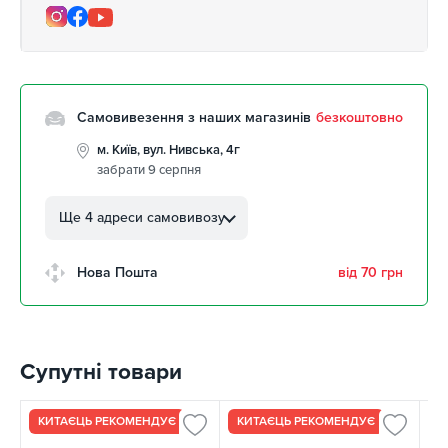
Самовивезення з наших магазинів
безкоштовно
м. Київ, вул. Нивська, 4г
забрати 9 серпня
м. Кропивницький, вул.
Автолюбителів, 8а
Ще 4 адреси самовивозу
забрати 9 серпня
м. Кропивницький,
Нова Пошта
від 70 грн
Клинцівський авторинок
забрати 9 серпня
м. Київ, пр. Миколи Бажана, 26
забрати 9 серпня
Супутні товари
м. Київ, вул. Остафія
Дашкевича, 15
забрати 9 серпня
КИТАЄЦЬ РЕКОМЕНДУЄ
КИТАЄЦЬ РЕКОМЕНДУЄ