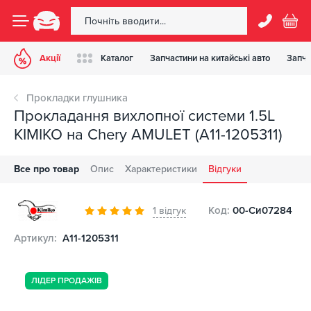
Акції
Каталог
Запчастини на китайські авто
Запча
Прокладки глушника
Прокладання вихлопної системи 1.5L
KIMIKO на Chery AMULET (A11-1205311)
Все про товар
Опис
Характеристики
Відгуки
Код:
00-Си07284
1 відгук
Артикул:
A11-1205311
ЛІДЕР ПРОДАЖІВ