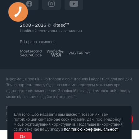
тм
2008 -
© Kitaec
Надійний постачальник запчастин.
Всі права захищені.
Інформація про ціни на товари є орієнтовною і надається для довідки.
Точна вартість товару буде названа менеджером магазину при
підтвердження замовлення. Зовнішній вигляд і комплектація товару
може відрізнятися від його фотографії.
Послуги надає ФОП Тюпа Петро Павлович, ІПН 2770105454.
Політика конфіденційності доступна за
посиланням
. Публічна оферта
Для того, щоб надавати вам дійсно ті товари які вам
потрібно цей сайт збирає cookie-файли, дані про IP-адресу і
доступна за
посиланням
.
місце розташування користувачів. Подальше використання
сайту означає вашу згоду з
політикою конфіденціальності
.
Ок