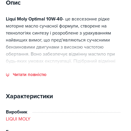
Опис
Liqui Moly Optimal 10W-40
- це всесезонне рідке
моторне масло сучасної формули, створене на
технологіях синтезу і розроблене з урахуванням
найвищих вимог, що пред'являються сучасними
бензиновими двигунами з високою частотою
обертання. Воно забезпечує відмінну мастило при
будь-яких умовах експлуатації. Підібраний відмінні
основні масла гарантують першокласну чистоту
Читати повністю
двигун.
Турбо і каталізатор пройшли випробування.
Властивість
Характеристики
легка робота двигуна
відмінна надійність мастила за будь-яких умов
Виробник
експлуатація
LIQUI MOLY
Висока надійність і стійкість до старіння
Тривалий термін служби двигун