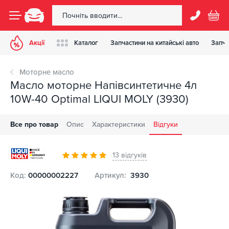
Акції
Каталог
Запчастини на китайські авто
Запча
Моторне масло
Масло моторне Напівсинтетичне 4л
10W-40 Optimal LIQUI MOLY (3930)
Все про товар
Опис
Характеристики
Відгуки
13 відгуків
Код:
00000002227
Артикул:
3930