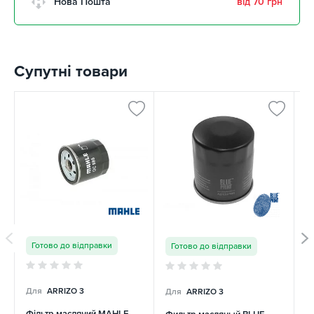
Нова Пошта
від 70 грн
Супутні товари
Готово до відправки
Готово до відправки
Для
ARRIZO 3
Для
ARRIZO 3
Д
Фільтр масляний MAHLE