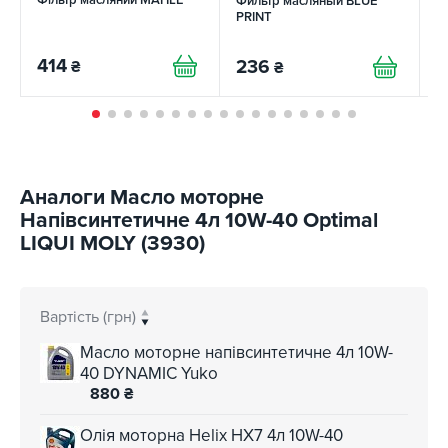
Фильтр масляный BLUE
О
PRINT
ф
414
236
1
₴
₴
Аналоги Масло моторне
Напівсинтетичне 4л 10W-40 Optimal
LIQUI MOLY (3930)
Вартість (грн)
Масло моторне напівсинтетичне 4л 10W-
40 DYNAMIC Yuko
880
₴
Олія моторна Helix HX7 4л 10W-40