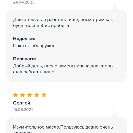
24.04.2023
LIQUI MOLY рекомендує цей продукт також для засобів
пересування, які вимагають наступних специфікація:
Двигатель стал работать тише, посмотрим как
MB 229.1
будет после 8тис пробега
VW 502.00 / 505.00
Недоліки:
Пока не обнаружил
Переваги:
Добрый день, после замены масла двигатель
стал работать тише
Сергей
15.06.2021
Изумительное масло.Пользуюсь давно очень
доволен.