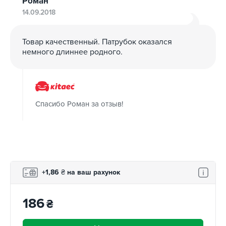
Роман
програми лояльності.
14.09.2018
Товар качественный. Патрубок оказался
немного длиннее родного.
Спасибо Роман за отзыв!
+1,86
₴
на ваш рахунок
186
₴