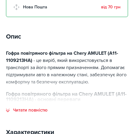
м. Кропивницький,
Нова Пошта
від 70 грн
Клинцівський авторинок
забрати 10 серпня
м. Київ, пр. Миколи Бажана, 26
забрати 10 серпня
Опис
м. Київ, вул. Остафія
Дашкевича, 15
забрати 10 серпня
Гофра повітряного фільтра на Chery AMULET (A11-
1109213HA)
- це виріб, який використовується в
транспорті за його прямим призначенням. Допомагає
підтримувати авто в належному стані, забезпечує його
комфортну та безпечну експлуатацію.
Гофра повітряного фільтра на Chery AMULET (A11-
1109213HA) - основні переваги
Читати повністю
Основні переваги цієї позиції:
відповідність стандартам виготовлення;
високий ресурс експлуатації;
Характеристики