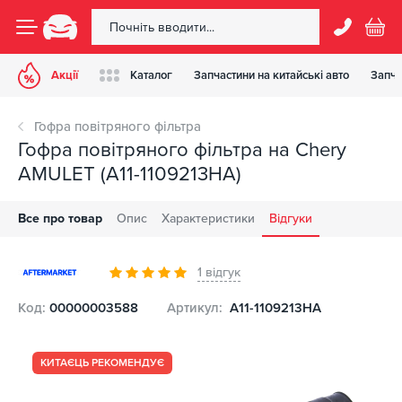
Акції
Каталог
Запчастини на китайські авто
Запча
Гофра повітряного фільтра
Гофра повітряного фільтра на Chery
AMULET (A11-1109213HA)
Все про товар
Опис
Характеристики
Відгуки
1 відгук
Код:
00000003588
Артикул:
A11-1109213HA
КИТАЄЦЬ РЕКОМЕНДУЄ