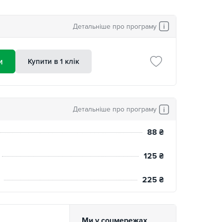
Детальніше про програму
и
Купити в 1 клік
Детальніше про програму
88
₴
125
₴
225
₴
Ми у соцмережах