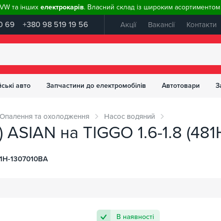
, VW та інших
електрокарів
. Власний склад із широким асортиментом 
0 69
+380 98 519 19 56
Акції
Вакансії
Контакти
ські авто
Запчастини до електромобілів
Автотовари
З
Опалення та охолодження
Насос водяний
 ASIAN на TIGGO 1.6-1.8 (48
1H-1307010BA
В наявності