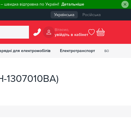
– швидка відправка по Україні!
Детальніше
Українська
Російська
Вiтаємо,
увiйдiть в кабiнет
0
арядні для електромобілів
Електротранспорт
БОНУСІВ
₴
1H-1307010BA)