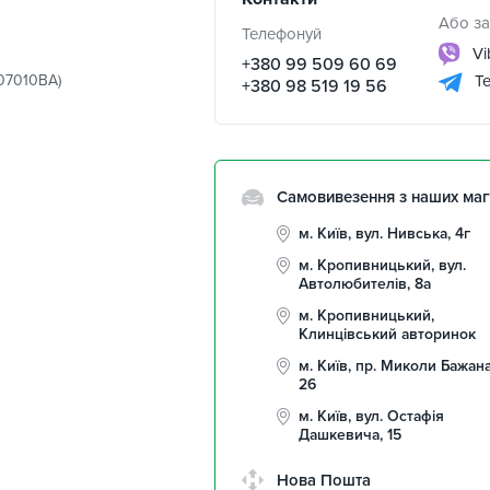
Або за
Телефонуй
Vi
+380 99 509 60 69
307010BA)
Te
+380 98 519 19 56
Самовивезення з наших маг
м. Київ, вул. Нивська, 4г
м. Кропивницький, вул.
Автолюбителів, 8а
м. Кропивницький,
Клинцівський авторинок
м. Київ, пр. Миколи Бажана
26
м. Київ, вул. Остафія
Дашкевича, 15
Нова Пошта