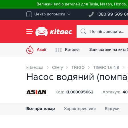
Великий вибір деталей для Tesla, Nissan, Honda
+380 99 509 6
Центр допомоги
Акції
Каталог
Запчастини на китай
kitaec.ua
Chery
TIGGO
TIGGO 1.6-1.8
Насос водяний (помпа)
Код:
KL000095062
Артикул:
48
Все про товар
Характеристики
Відгуки