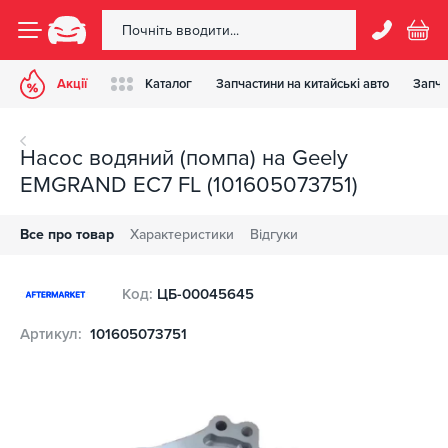
Акції
Каталог
Запчастини на китайські авто
Запча
Насос водяний (помпа) на Geely
EMGRAND EC7 FL (101605073751)
Все про товар
Характеристики
Відгуки
Код:
ЦБ-00045645
Артикул:
101605073751