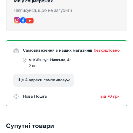
Ми у соцмережах
Підписуйся, щоб не загубити
Самовивезення з наших магазинів
безкоштовно
м. Київ, вул. Нивська, 4г
2 шт
м. Кропивницький, вул.
Автолюбителів, 8а
Ще 4 адреси самовивозу
2 шт
м. Кропивницький,
Нова Пошта
від 70 грн
Клинцівський авторинок
2 шт
м. Київ, пр. Миколи Бажана, 26
2 шт
Супутні товари
м. Київ, вул. Остафія
Дашкевича, 15