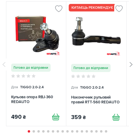
2 шт
КИТАЄЦЬ РЕКОМЕНДУЄ
Готово до відправки
Готово до відправки
Для
TIGGO 2.0-2.4
Для
TIGGO 2.0-2.4
Д
Кульова опора RBJ-360
Наконечник рульовий
Н
REDAUTO
правий RTT-560 REDAUTO
п
490
359
1
₴
₴