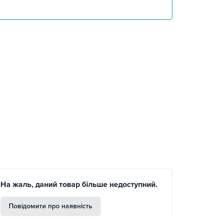
забрати 10 серпня
,
забрати 10 серпня
забрати 10 серпня
На жаль, даний товар більше недоступний.
Повідомити про наявність