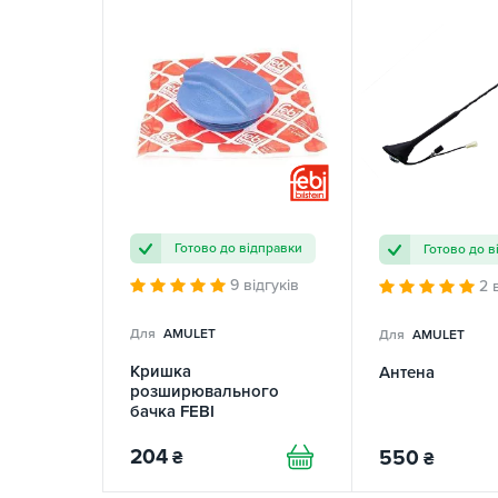
Готово до відправки
Готово до в
9 відгуків
2 
Для
AMULET
Для
AMULET
Кришка
Антена
розширювального
бачка FEBI
204
550
₴
₴