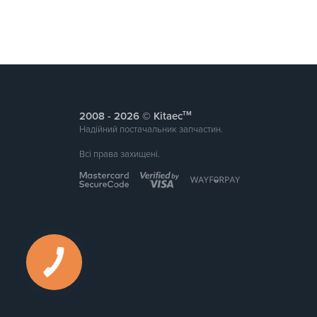
тм
2008 -
© Kitaec
Надійний постачальник запчастин.
Всі права захищені.