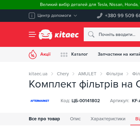
Великий вибір деталей для Tesla, Nissan, Honda
+380 99 509 6
Центр допомоги
Акції
Каталог
Запчастини на китай
kitaec.ua
Chery
AMULET
Фільтри
Філ
Комплект фільтрів на 
Код:
ЦБ-00141802
Артикул:
KF-
Все про товар
Опис
Характеристики
Ві