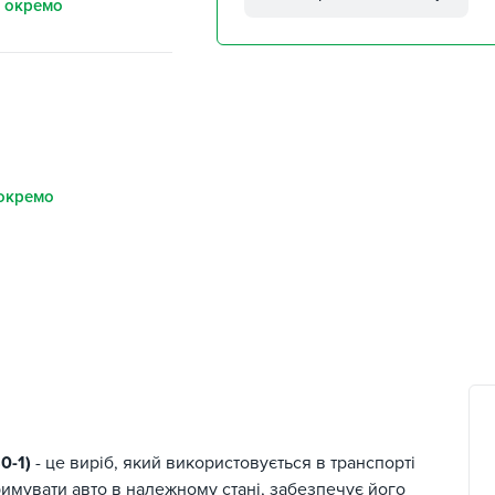
 окремо
м. Кропивницький,
Клинцівський авторинок
м. Київ, пр. Миколи Бажана
26
м. Київ, вул. Остафія
Дашкевича, 15
окремо
0-1)
- це виріб, який використовується в транспорті
имувати авто в належному стані, забезпечує його