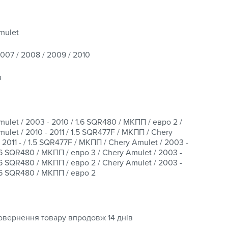
mulet
нь в будь-який регіон України з можливістю
007 / 2008 / 2009 / 2010
ива кількома способами:
я
;
ulet / 2003 - 2010 / 1.6 SQR480 / МКПП / евро 2 /
ulet / 2010 - 2011 / 1.5 SQR477F / МКПП / Chery
постачальником, а повернення та обмін дійсні
 2011 - / 1.5 SQR477F / МКПП / Chery Amulet / 2003 -
етального ознайомлення переходьте на сторінку “
.6 SQR480 / МКПП / евро 3 / Chery Amulet / 2003 -
.6 SQR480 / МКПП / евро 2 / Chery Amulet / 2003 -
1.6 SQR480 / МКПП / евро 2
онусною програмою: за покупки нараховується
ово оплатити наступне придбання відповідно до
овернення товару впродовж 14 днів