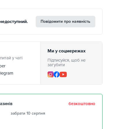
недоступний.
Повідомити про наявність
Ми у соцмережах
питай у чаті
Підписуйся, щоб не
загубити
ber
legram
азинів
безкоштовно
забрати 10 серпня
забрати 10 серпня