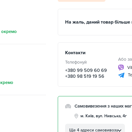
На жаль, даний товар більше 
 окремо
Контакти
Або за
Телефонуй
Vi
+380 99 509 60 69
Te
+380 98 519 19 56
окремо
Самовивезення з наших маг
м. Київ, вул. Нивська, 4г
м. Кропивницький, вул.
Автолюбителів, 8а
Ще 4 адреси самовивозу