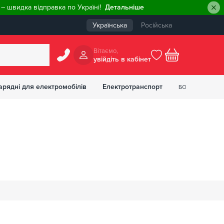
– швидка відправка по Україні!
Детальніше
Українська
Російська
Вiтаємо,
увiйдiть в кабiнет
0
арядні для електромобілів
Електротранспорт
БОНУСІВ
₴