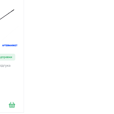
ідправки
відгука