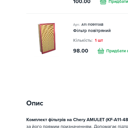
100.00
Придбати
Арт.:
A11-1109111AB
Фільтр повітряний
Кількість:
1 шт
98.00
Придбати 
Опис
Комплект фільтрів на Chery AMULET (KF-A11-48
за його прямим призначенням. Допомагає підтр