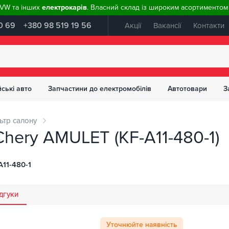
, VW та інших
електрокарів
. Власний склад із широким асортиментом 
0 69
+380 98 519 19 56
Акції
Вакансії
Контакти
ські авто
Запчастини до електромобілів
Автотовари
З
ьтр салону
Chery AMULET (KF-A11-480-1)
A11-480-1
дгуки
Уточнюйте наявність