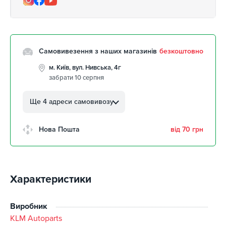
Самовивезення з наших магазинів
безкоштовно
м. Київ, вул. Нивська, 4г
забрати 10 серпня
м. Кропивницький, вул.
Автолюбителів, 8а
Ще 4 адреси самовивозу
забрати 10 серпня
м. Кропивницький,
Нова Пошта
від 70 грн
Клинцівський авторинок
забрати 10 серпня
м. Київ, пр. Миколи Бажана, 26
забрати 10 серпня
Характеристики
м. Київ, вул. Остафія
Дашкевича, 15
забрати 10 серпня
Виробник
KLM Autoparts