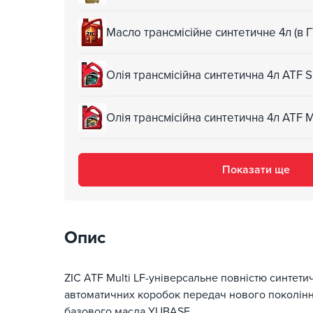
Масло трансмісійне синтетичне 4л (в 
Олія трансмісійна синтетична 4л ATF 
Олія трансмісійна синтетична 4л ATF
Показати ще
Опис
ZIC ATF Multi LF-універсальне повністю синтети
автоматичних коробок передач нового поколінн
базового масла YUBASE.