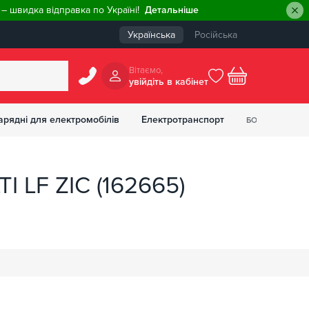
– швидка відправка по Україні!
Детальніше
Українська
Російська
Вiтаємо,
увiйдiть в кабiнет
0
арядні для електромобілів
Електротранспорт
БОНУСІВ
₴
I LF ZIC (162665)