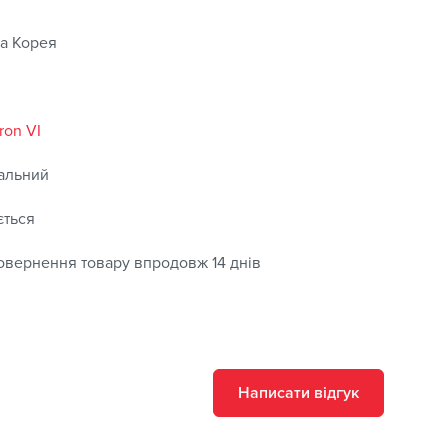
а Корея
ron VI
альний
ється
овернення товару впродовж 14 днів
Написати відгук