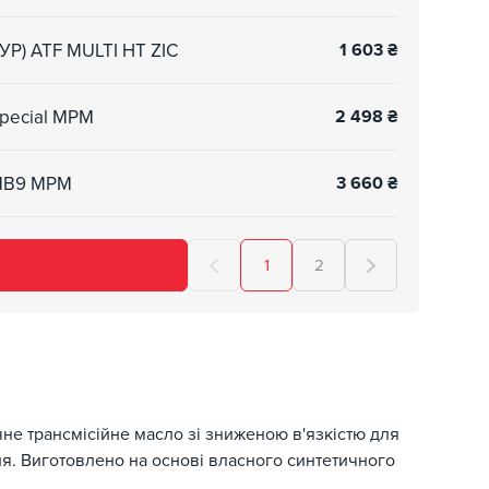
ГУР) ATF MULTI HT ZIC
1 603
₴
Special MPM
2 498
₴
 MB9 MPM
3 660
₴
1
2
чне трансмісійне масло зі зниженою в'язкістю для
я. Виготовлено на основі власного синтетичного