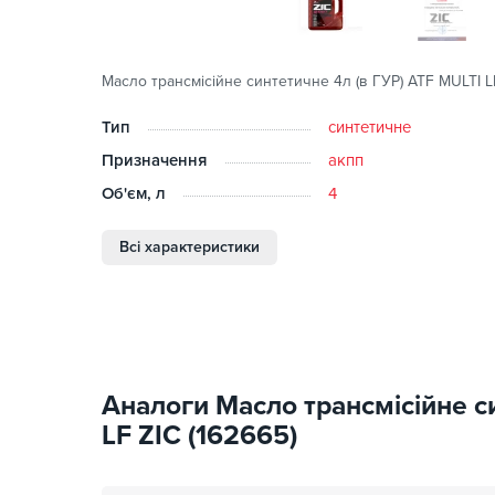
Масло трансмісійне синтетичне 4л (в ГУР) ATF MULTI LF
Тип
синтетичне
Призначення
акпп
Об'єм, л
4
Всі характеристики
Аналоги Масло трансмісійне с
LF ZIC (162665)