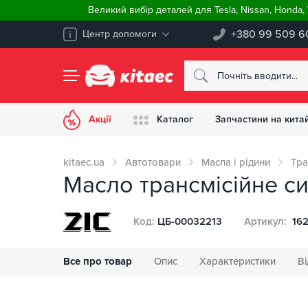
Великий вибір деталей для Tesla, Nissan, Honda
+380 99 509 6
Центр допомоги
Акції
Каталог
Запчастини на китай
kitaec.ua
Автотовари
Масла і рідини
Тра
Масло трансмісійне си
Код:
ЦБ-00032213
Артикул:
16
Все про товар
Опис
Характеристики
Ві