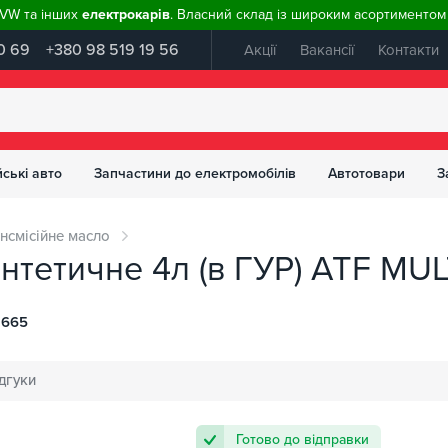
, VW та інших
електрокарів
. Власний склад із широким асортиментом 
0 69
+380 98 519 19 56
Акції
Вакансії
Контакти
ські авто
Запчастини до електромобілів
Автотовари
З
нсмісійне масло
нтетичне 4л (в ГУР) ATF MULT
2665
дгуки
Готово до відправки