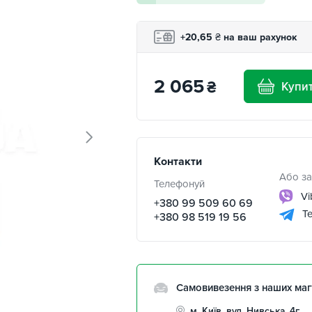
+20,65
₴
на ваш рахунок
2 065
₴
Купи
Контакти
Або за
Телефонуй
Vi
+380 99 509 60 69
Te
+380 98 519 19 56
Самовивезення з наших маг
м. Київ, вул. Нивська, 4г