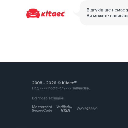
Відгуків ще немає :
Ви можете написат
тм
2008 -
© Kitaec
Надійний постачальник запчастин.
Всі права захищені.