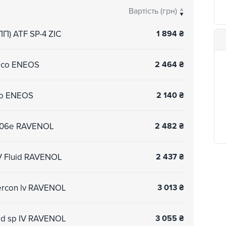
Вартість (грн)
ПП) ATF SP-4 ZIC
1 894
₴
 eco ENEOS
2 464
₴
eco ENEOS
2 140
₴
jf506e RAVENOL
2 482
₴
IV Fluid RAVENOL
2 437
₴
mercon lv RAVENOL
3 013
₴
uid sp IV RAVENOL
3 055
₴