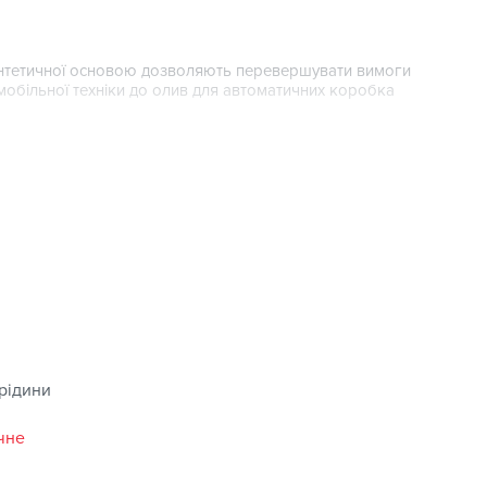
синтетичної основою дозволяють перевершувати вимоги
мобільної техніки до олив для автоматичних коробка
печують плавне перемикання передача
ність до окислення сприяє впевненому захисту вузлів
ехніки інтервалах заміни масло.
 рідини
чне