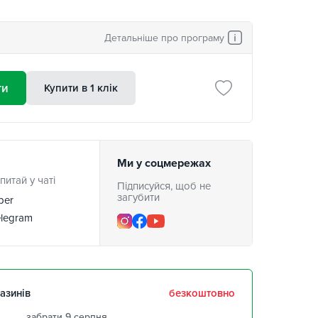
Детальніше про програму
ти
Купити в 1 клік
Ми у соцмережах
питай у чаті
Підписуйся, щоб не
загубити
ber
legram
азинів
безкоштовно
забрати 9 серпня