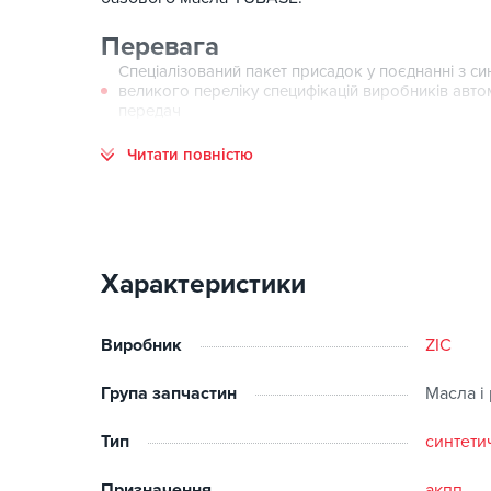
Перевага
Спеціалізований пакет присадок у поєднанні з 
великого переліку специфікацій виробників авто
передач
Знижена в'язкість сприяє економії палива
Читати повністю
Відмінні низькотемпературні властивості забез
Висока міцність Масляної плівки і чудова стабіль
коробки передач у рекомендованих виробником т
Характеристики
Виробник
ZIC
Група запчастин
Масла і
Тип
синтети
Призначення
акпп