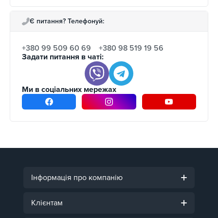
бежевий
светло бежевий
Є питання? Телефонуй:
коричневий
синій
+380 99 509 60 69
+380 98 519 19 56
Задати питання в чаті:
темно синій
червоний
хакі
Ми в соціальних мережах
оранжевий
Інформація про компанію
Клієнтам
Також, потрібно враховувати сполучуваність
основного кольору килимка з його
окантовкою.