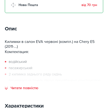
Нова Пошта
від 70 грн
Опис
Килимки в салон EVA червоні (компл.) на Chery E5
(2011-...)
Комлектация:
водійський
пасажирський
2 килимка заднього ряду сидінь
перемичка на тунель (якщо передбачено конструкцією
автомобіль)
Читати повністю
Автомобільні килимки EVA зроблені з дуже міцного
Характеристики
матеріалу етиленвінілацетату, який ще називають