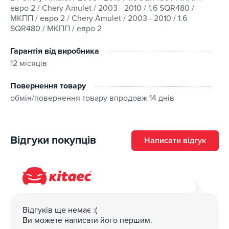
Наш магазин пропонує швидку доставку замовлень в
евро 2 / Chery Amulet / 2003 - 2010 / 1.6 SQR480 /
будь-який регіон України з можливістю обрати зручний
МКПП / евро 2 / Chery Amulet / 2003 - 2010 / 1.6
спосіб отримання. Оплата можлива кількома
SQR480 / МКПП / евро 2
способами:
Гарантія від виробника
Готівкою при отриманні;
12 місяців
За попередньою оплатою на банківські реквізити;
Повернення товару
Кредитними картками VISA, MasterCard.
обмін/повернення товару впродовж 14 днів
На товар діє гарантія, встановлена виробником/
постачальником, а повернення та обмін дійсні
Відгуки покупців
Написати відгук
впродовж 14 днів після отримання. Для більш
детального ознайомлення переходьте на сторінку “
Гарантія та повернення
”.
Зареєстровані покупці можуть користуватися
бонусною програмою: за покупки нараховується
Відгуків ще немає :(
кешбек на бонусний рахунок, яким можна частково
Ви можете написати його першим.
оплатити наступне придбання відповідно до правил