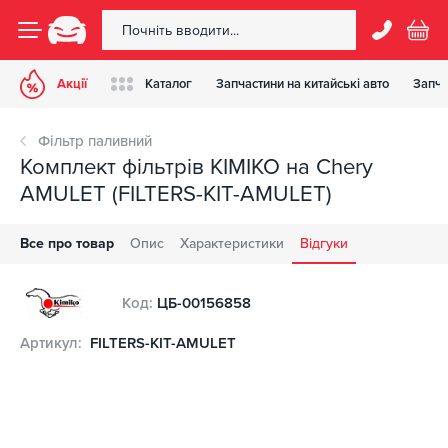
Акції
Каталог
Запчастини на китайські авто
Запча
Фільтр паливний
Комплект фільтрів KIMIKO на Chery
AMULET (FILTERS-KIT-AMULET)
Все про товар
Опис
Характеристики
Відгуки
Код:
ЦБ-00156858
Артикул:
FILTERS-KIT-AMULET