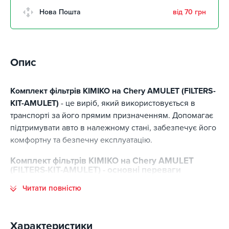
м. Кропивницький,
Нова Пошта
від 70 грн
Клинцівський авторинок
забрати 10 серпня
м. Київ, пр. Миколи Бажана, 26
забрати 10 серпня
Опис
м. Київ, вул. Остафія
Дашкевича, 15
забрати 10 серпня
Комплект фільтрів KIMIKO на Chery AMULET (FILTERS-
KIT-AMULET)
- це виріб, який використовується в
транспорті за його прямим призначенням. Допомагає
підтримувати авто в належному стані, забезпечує його
комфортну та безпечну експлуатацію.
Комплект фільтрів KIMIKO на Chery AMULET
(FILTERS-KIT-AMULET) - основні переваги
Читати повністю
Основні переваги цієї позиції:
відповідність стандартам виготовлення;
високий ресурс експлуатації;
Характеристики