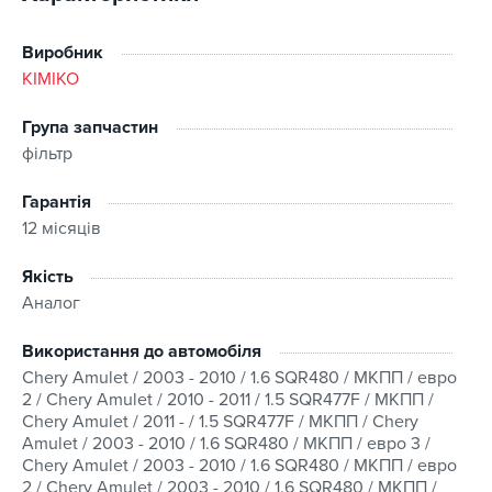
точна сумісність із заявленими моделями авто;
оптимальне співвідношення ціни та якості;
Виробник
наявність на складі.
KIMIKO
Група запчастин
Замовляючи в інтернет-магазині Kitaec.ua, ви
фільтр
отримуєте широкий каталог товарів та зручний сервіс
на кожному етапі оформлення та отримання
Гарантія
замовлення.
12 місяців
Сумісність
Якість
Аналог
Якщо ви маєте сумніви стосовно сумісності -
зв’яжіться з нами перед оформленням замовлення.
Використання до автомобіля
Ми підберемо виріб, врахувавши марку, модель та
Chery Amulet / 2003 - 2010 / 1.6 SQR480 / МКПП / евро
комплектацію транспортного засобу або перевіримо
2 / Chery Amulet / 2010 - 2011 / 1.5 SQR477F / МКПП /
сумісність за VIN-кодом.
Chery Amulet / 2011 - / 1.5 SQR477F / МКПП / Chery
Amulet / 2003 - 2010 / 1.6 SQR480 / МКПП / евро 3 /
Умови покупки
Chery Amulet / 2003 - 2010 / 1.6 SQR480 / МКПП / евро
2 / Chery Amulet / 2003 - 2010 / 1.6 SQR480 / МКПП /