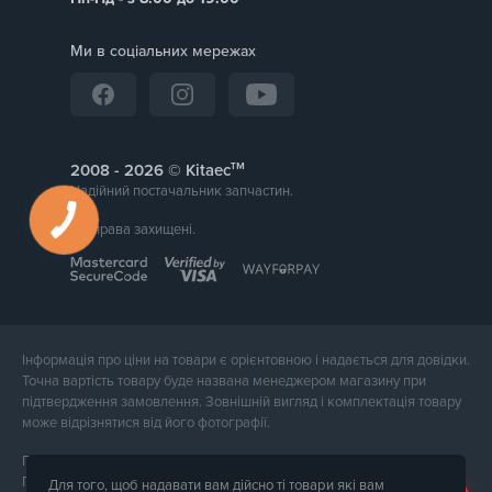
Ми в соціальних мережах
тм
2008 -
© Kitaec
Надійний постачальник запчастин.
Всі права захищені.
Інформація про ціни на товари є орієнтовною і надається для довідки.
Точна вартість товару буде названа менеджером магазину при
підтвердження замовлення. Зовнішній вигляд і комплектація товару
може відрізнятися від його фотографії.
Послуги надає ФОП Тюпа Петро Павлович, ІПН 2770105454.
Політика конфіденційності доступна за
посиланням
. Публічна оферта
Для того, щоб надавати вам дійсно ті товари які вам