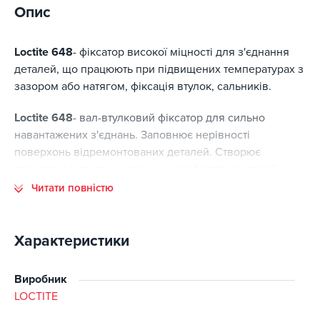
Опис
Loctite 648
- фіксатор високої міцності для з'єднання
деталей, що працюють при підвищених температурах з
зазором або натягом, фіксація втулок, сальників.
Loctite 648
- вал-втулковий фіксатор для сильно
навантажених з'єднань. Заповнює нерівності
поверхонь відремонтованих деталей. Створює
герметичні сполуки і захищає від фреттінг-корозії.
Фіксація так сильна, що вузол важко розуміється
Читати повністю
звичайними ручні інструменти.
Опис продукту:
Характеристики
зелена рідина
Виробник
міцність: висока
LOCTITE
розмір різьблення/ допустимий зазор: до 0,15 мм
температурна стійкість: +175°C