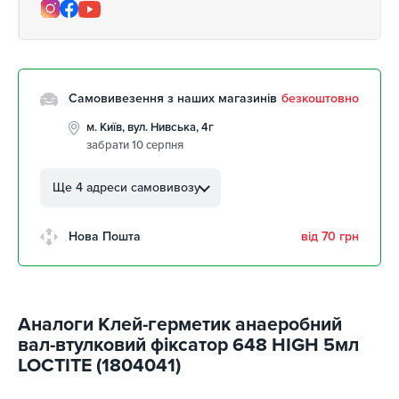
Самовивезення з наших магазинів
безкоштовно
м. Київ, вул. Нивська, 4г
забрати 10 серпня
м. Кропивницький, вул.
Автолюбителів, 8а
Ще 4 адреси самовивозу
забрати 10 серпня
м. Кропивницький,
Нова Пошта
від 70 грн
Клинцівський авторинок
забрати 10 серпня
м. Київ, пр. Миколи Бажана, 26
1 шт
Аналоги Клей-герметик анаеробний
м. Київ, вул. Остафія
вал-втулковий фіксатор 648 HIGH 5мл
Дашкевича, 15
забрати 10 серпня
LOCTITE (1804041)