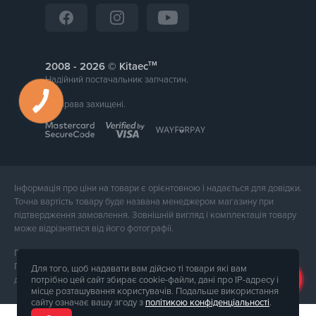
тм
2008 -
© Kitaec
Надійний постачальник запчастин.
Всі права захищені.
Інформація про ціни на товари є орієнтовною і надається для довідки.
Точна вартість товару буде названа менеджером магазину при
підтвердження замовлення. Зовнішній вигляд і комплектація товару
може відрізнятися від його фотографії.
Послуги надає ФОП Тюпа Петро Павлович, ІПН 2770105454.
Політика конфіденційності доступна за
посиланням
. Публічна оферта
Для того, щоб надавати вам дійсно ті товари які вам
потрібно цей сайт збирає cookie-файли, дані про IP-адресу і
доступна за
посиланням
.
місце розташування користувачів. Подальше використання
сайту означає вашу згоду з
політикою конфіденціальності
.