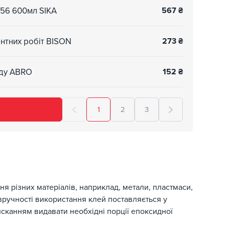
256 600мл SIKA
567
₴
нтних робіт BISON
273
₴
иду ABRO
152
₴
1
2
3
 різних матеріалів, наприклад, метали, пластмаси,
 зручності використання клей поставляється у
сканням видавати необхідні порції епоксидної