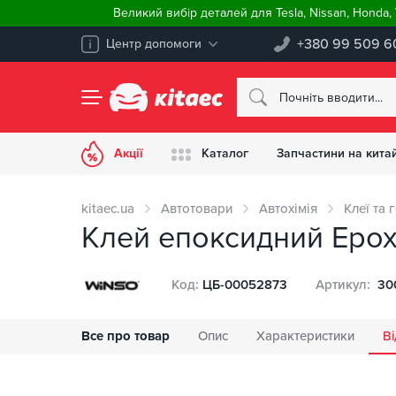
Великий вибір деталей для Tesla, Nissan, Honda
+380 99 509 6
Центр допомоги
Акції
Каталог
Запчастини на китай
kitaec.ua
Автотовари
Автохімія
Клеї та 
Клей епоксидний Epox
Код:
ЦБ-00052873
Артикул:
30
Все про товар
Опис
Характеристики
Ві