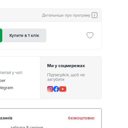
Детальніше про програму
Купити в 1 клік
Ми у соцмережах
питай у чаті
Підписуйся, щоб не
загубити
ber
legram
азинів
безкоштовно
забрати 8 серпня