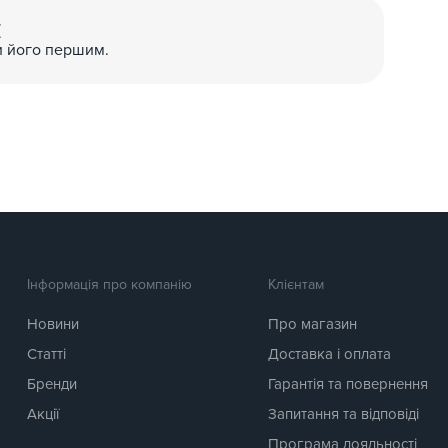
(
и його першим.
Інформація про компанію
Клієнтам
Новини
Про магазин
Статті
Доставка і оплата
Бренди
Гарантія та повернення
Акції
Запитання та відповіді
Програма лояльності