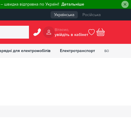
– швидка відправка по Україні!
Детальніше
Українська
Російська
Вiтаємо,
увiйдiть в кабiнет
0
арядні для електромобілів
Електротранспорт
БОНУСІВ
₴