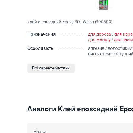
Клей епоксидний Epoxy 30г Winso (300500)
Призначення
для дерева
/
для кера
для металу
/
для плас
Особливість
адгезив / водостійкий 
високотемпературни
Всі характеристики
Аналоги Клей епоксидний Epox
Назва