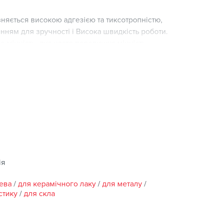
няється високою адгезією та тиксотропністю,
нням для зручності і Висока швидкість роботи.
 міцність, яка часто перевищує міцність
у зовнішніх негативних факторів.
на обробляти, наприклад, пиляти, шліфувати або
ей для відновлення початкової геометрії деталь.
не з'єднання.
брації, води, розчинів лугів або кислота.
міцності.
ія
уючи привабливість з'єднання.
ева
/
для керамічного лаку
/
для металу
/
стику
/
для скла