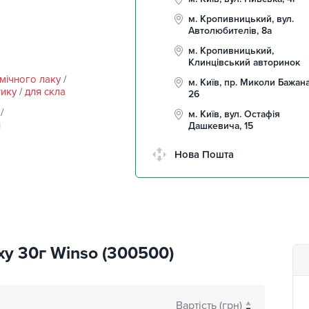
м. Кропивницький, вул.
Автолюбителів, 8а
м. Кропивницький,
Клинцівський авторинок
мічного лаку
/
м. Київ, пр. Миколи Бажана
тику
/
для скла
26
/
м. Київ, вул. Остафія
й
Дашкевича, 15
Нова Пошта
y 30г Winso (300500)
Вартість (грн)