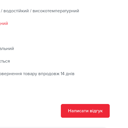
 / водостійкий / високотемпературний
дний
альний
ється
овернення товару впродовж 14 днів
Написати відгук