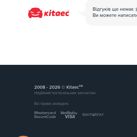
Відгуків ще немає :
Ви можете написат
тм
2008 -
© Kitaec
Надійний постачальник запчастин.
Всі права захищені.