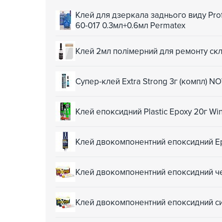
Клей для дзеркала заднього виду Prof
60-017 0.3мл+0.6мл Permatex
Клей 2мл полімерний для ремонту скла
Супер-клей Extra Strong 3г (компл) 
Клей епоксидний Plastic Epoxy 20г Wi
Клей двокомпонентний епоксидний Epo
Клей двокомпонентний епоксидний ч
Клей двокомпонентний епоксидний си