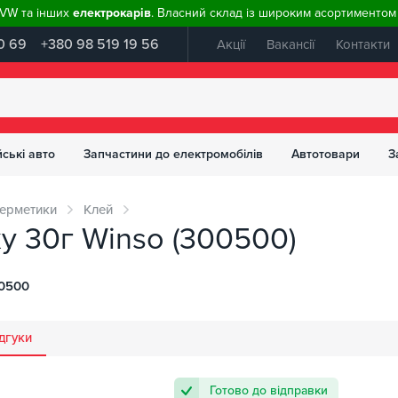
, VW та інших
електрокарів
. Власний склад із широким асортиментом 
0 69
+380 98 519 19 56
Акції
Вакансії
Контакти
ські авто
Запчастини до електромобілів
Автотовари
З
герметики
Клей
y 30г Winso (300500)
0500
дгуки
Готово до відправки