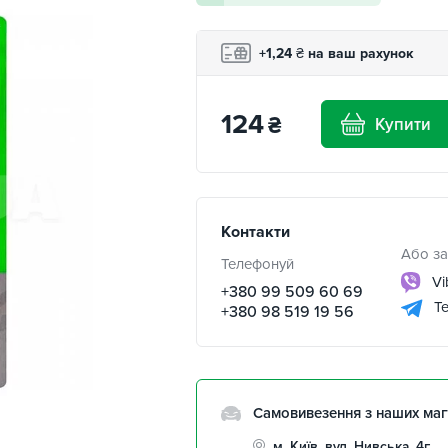
+1,24
₴
на ваш рахунок
124
₴
Купити
Контакти
Або за
Телефонуй
Vi
+380 99 509 60 69
Te
+380 98 519 19 56
Самовивезення з наших маг
м. Київ, вул. Нивська, 4г