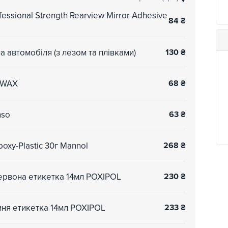
essional Strength Rearview Mirror Adhesive
84
₴
 автомобіля (з лезом та плівками)
130
₴
NOWAX
68
₴
nso
63
₴
xy-Plastic 30г Mannol
268
₴
ервона етикетка 14мл POXIPOL
230
₴
ня етикетка 14мл POXIPOL
233
₴