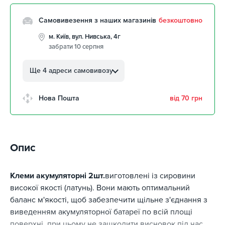
Самовивезення з наших магазинів
безкоштовно
м. Київ, вул. Нивська, 4г
забрати 10 серпня
м. Кропивницький, вул.
Автолюбителів, 8а
Ще 4 адреси самовивозу
забрати 10 серпня
м. Кропивницький,
Нова Пошта
від 70 грн
Клинцівський авторинок
забрати 10 серпня
м. Київ, пр. Миколи Бажана, 26
забрати 10 серпня
Опис
м. Київ, вул. Остафія
Дашкевича, 15
забрати 10 серпня
Клеми акумуляторні 2шт.
виготовлені із сировини
високої якості (латунь). Вони мають оптимальний
баланс м'якості, щоб забезпечити щільне з'єднання з
виведенням акумуляторної батареї по всій площі
поверхні, при цьому не зашкодити висновок під час