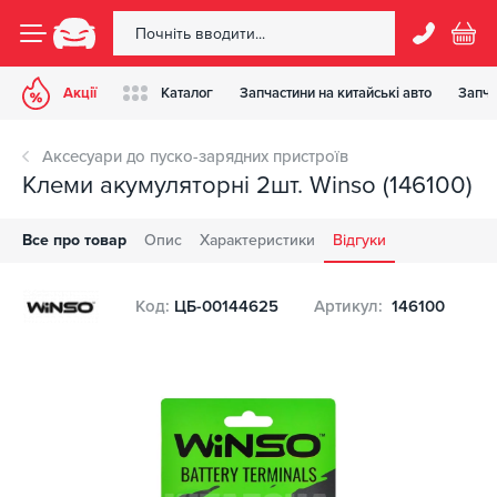
Акції
Каталог
Запчастини на китайські авто
Запча
Аксесуари до пуско-зарядних пристроїв
Клеми акумуляторні 2шт. Winso (146100)
Все про товар
Опис
Характеристики
Відгуки
Код:
ЦБ-00144625
Артикул:
146100