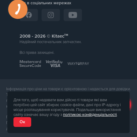
Ми в соціальних мережах
тм
2008 -
© Kitaec
Надійний постачальник запчастин.
Всі права захищені.
Інформація про ціни на товари є орієнтовною і надається для довідки.
Точна вартість товару буде названа менеджером магазину при
Для того, щоб надавати вам дійсно ті товари які вам
підтвердження замовлення. Зовнішній вигляд і комплектація товару
потрібно цей сайт збирає cookie-файли, дані про IP-адресу і
може відрізнятися від його фотографії.
місце розташування користувачів. Подальше використання
сайту означає вашу згоду з
політикою конфіденціальності
.
Послуги надає ФОП Тюпа Петро Павлович, ІПН 2770105454.
Ок
Політика конфіденційності доступна за
посиланням
. Публічна оферта
доступна за
посиланням
.