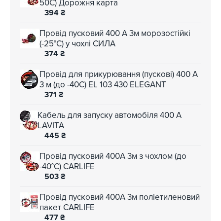
50C) Дорожня карта
394
₴
Провід пусковий 400 А 3м морозостійкі
(-25°C) у чохлі СИЛА
374
₴
Провід для прикурювання (пускові) 400 А
3 м (до -40С) EL 103 430 ELEGANT
371
₴
Кабель для запуску автомобіля 400 А
LAVITA
445
₴
Провід пусковий 400А 3м з чохлом (до
-40°C) CARLIFE
503
₴
Провід пусковий 400А 3м поліетиленовий
пакет CARLIFE
477
₴