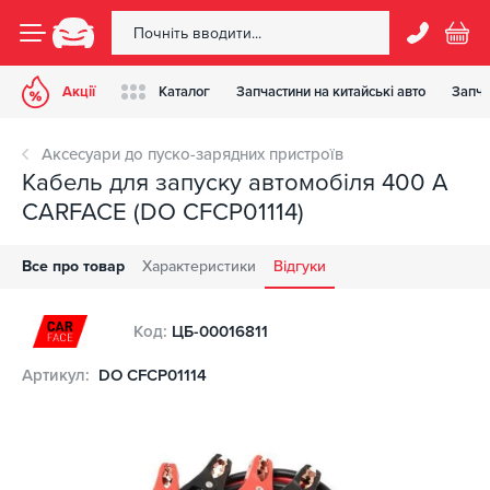
Акції
Каталог
Запчастини на китайські авто
Запча
Аксесуари до пуско-зарядних пристроїв
Кабель для запуску автомобіля 400 А
CARFACE (DO CFCP01114)
Все про товар
Характеристики
Відгуки
Код:
ЦБ-00016811
Артикул:
DO CFCP01114