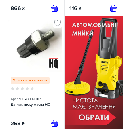
866
116
₴
₴
Уточнюйте наявність
Арт.:
1002800-ED01
Датчик тиску масла HQ
268
₴