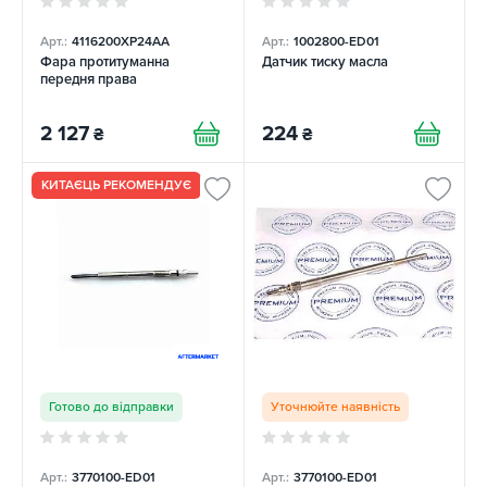
Арт.:
4116200XP24AA
Арт.:
1002800-ED01
Фара протитуманна
Датчик тиску масла
передня права
2 127
224
₴
₴
КИТАЄЦЬ РЕКОМЕНДУЄ
Готово до відправки
Уточнюйте наявність
Арт.:
3770100-ED01
Арт.:
3770100-ED01