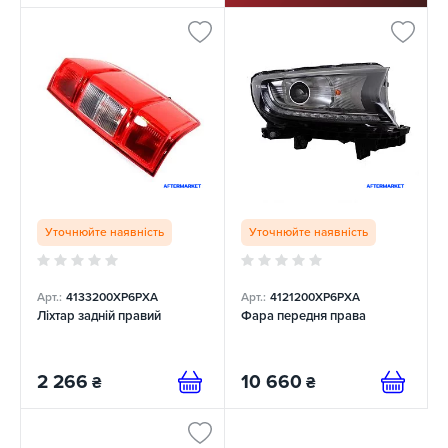
Уточнюйте наявність
Уточнюйте наявність
Арт.:
4133200XP6PXA
Арт.:
4121200XP6PXA
Ліхтар задній правий
Фара передня права
2 266
10 660
₴
₴