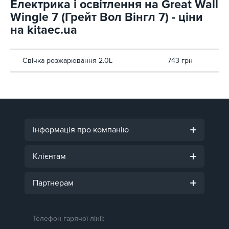
Електрика і освітлення на Great Wall
Wingle 7 (Грейт Вол Вінгл 7) - ціни
на kitaec.ua
Свічка розжарювання 2.0L
743 грн
Інформація про компанію
Клієнтам
Партнерам
Телефон гарячої лінії: