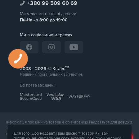
+380 99 509 60 69
Ми чекаємо на ваші дзвінки
Пн-Нд - з 8:00 до 19:00
Ми в соціальних мережах
тм
2008 -
© Kitaec
Надійний постачальник запчастин.
Всі права захищені.
Інформація про ціни на товари є орієнтовною і надається для довідки.
Точна вартість товару буде названа менеджером магазину при
Для того, щоб надавати вам дійсно ті товари які вам
підтвердження замовлення. Зовнішній вигляд і комплектація товару
потрібно цей сайт збирає cookie-файли, дані про IP-адресу і