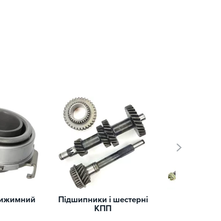
вижимний
Підшипники і шестерні
Полу
КПП