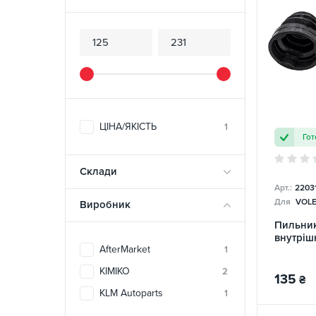
ЦІНА/ЯКІСТЬ
1
Гот
Склади
Арт.:
220310
Для
VOLE
Виробник
Пильни
внутріш
AfterMarket
1
KIMIKO
2
135
₴
KLM Autoparts
1