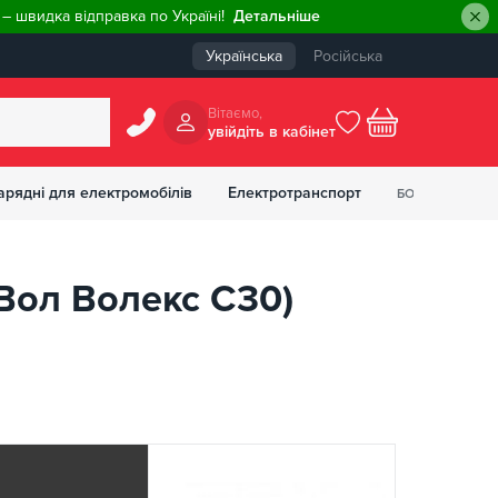
– швидка відправка по Україні!
Детальніше
Українська
Російська
Вiтаємо,
увiйдiть в кабiнет
0
арядні для електромобілів
Електротранспорт
БОНУСІВ
₴
 Вол Волекс С30)