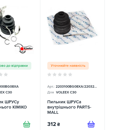
ово до відправки
Уточнюйте наявність
100BG08XA
Арт.:
2203100BG08XA/2203200BG08XA
EX C30
Для
VOLEEX C30
ик ШРУСу
Пильник ШРУСа
нього KIMIKO
внутрішнього PARTS-
MALL
312
₴