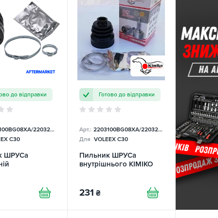
ово до відправки
Готово до відправки
0BG08XA/2203200BG08XA
Арт.:
2203100BG08XA/2203200BG08XA
EX C30
Для
VOLEEX C30
к ШРУСа
Пильник ШРУСа
ній
внутрішнього KIMIKO
231
₴