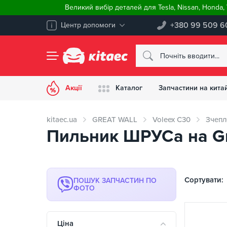
Великий вибір деталей для Tesla, Nissan, Honda
+380 99 509 6
Центр допомоги
Акції
Каталог
Запчастини на китай
kitaec.ua
GREAT WALL
Voleex C30
Зчепл
Пильник ШРУСа на Gre
Сортувати:
ПОШУК ЗАПЧАСТИН ПО
ФОТО
Ціна