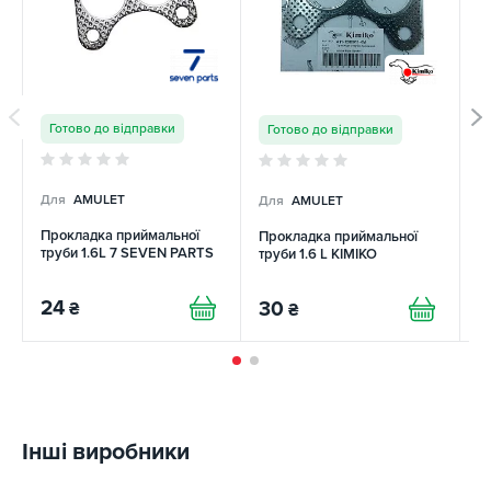
Готово до відправки
Готово до відправки
Для
AMULET
Для
AMULET
Д
Прокладка приймальної
Прокладка приймальної
П
труби 1.6L 7 SEVEN PARTS
труби 1.6 L KIMIKO
тр
24
30
₴
₴
2
Інші виробники