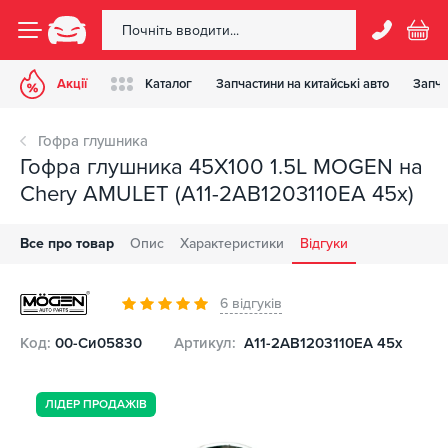
Акції
Каталог
Запчастини на китайські авто
Запча
Гофра глушника
Гофра глушника 45X100 1.5L MOGEN на
Chery AMULET (A11-2AB1203110EA 45x)
Все про товар
Опис
Характеристики
Відгуки
6 відгуків
Код:
00-Си05830
Артикул:
A11-2AB1203110EA 45x
ЛІДЕР ПРОДАЖІВ