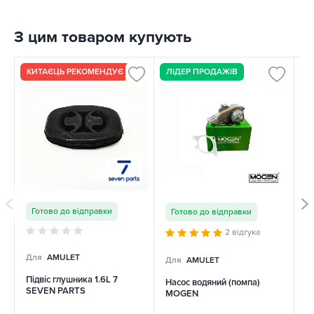
З цим товаром купують
КИТАЄЦЬ РЕКОМЕНДУЄ
ЛІДЕР ПРОДАЖІВ
К
Готово до відправки
Готово до відправки
2 відгука
Для
AMULET
Для
AMULET
Д
Підвіс глушника 1.6L 7
Насос водяний (помпа)
Д
SEVEN PARTS
MOGEN
о
к