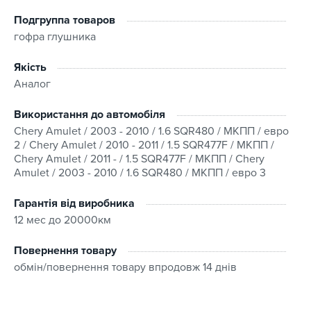
Ми підберемо виріб, врахувавши марку, модель та
Подгруппа товаров
комплектацію транспортного засобу або перевіримо
гофра глушника
сумісність за VIN-кодом.
Умови покупки
Якість
Аналог
Наш магазин пропонує швидку доставку замовлень в
будь-який регіон України з можливістю обрати зручний
Використання до автомобіля
спосіб отримання. Оплата можлива кількома
Chery Amulet / 2003 - 2010 / 1.6 SQR480 / МКПП / евро
способами:
2 / Chery Amulet / 2010 - 2011 / 1.5 SQR477F / МКПП /
Chery Amulet / 2011 - / 1.5 SQR477F / МКПП / Chery
Готівкою при отриманні;
Amulet / 2003 - 2010 / 1.6 SQR480 / МКПП / евро 3
За попередньою оплатою на банківські реквізити;
Гарантія від виробника
Кредитними картками VISA, MasterCard.
12 мес до 20000км
На товар діє гарантія, встановлена виробником/
Повернення товару
постачальником, а повернення та обмін дійсні
обмін/повернення товару впродовж 14 днів
впродовж 14 днів після отримання. Для більш
детального ознайомлення переходьте на сторінку “