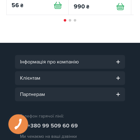
56
₴
990
1
₴
Інформація про компанію
Клієнтам
Партнерам
Телефон гарячої лінії:
+380 99 509 60 69
Ми чекаємо на ваші дзвінки