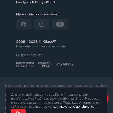
Пн-Нд - з 8:00 до 19:00
Ми в соціальних мережах
тм
2008 -
© Kitaec
Надійний постачальник запчастин.
Всі права захищені.
Інформація про ціни на товари є орієнтовною і надається для довідки.
Точна вартість товару буде названа менеджером магазину при
Для того, щоб надавати вам дійсно ті товари які вам
підтвердження замовлення. Зовнішній вигляд і комплектація товару
потрібно цей сайт збирає cookie-файли, дані про IP-адресу і
може відрізнятися від його фотографії.
місце розташування користувачів. Подальше використання
сайту означає вашу згоду з
політикою конфіденціальності
.
Послуги надає ФОП Тюпа Петро Павлович, ІПН 2770105454.
Ок