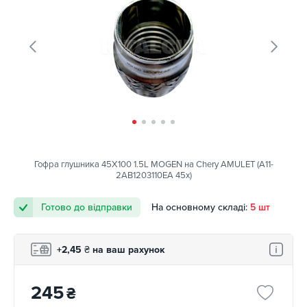
Гофра глушника 45X100 1.5L MOGEN на Chery AMULET (A11-
2AB1203110EA 45x)
Готово до відправки
На основному складі:
5 шт
+2,45
₴
на ваш рахунок
245
₴