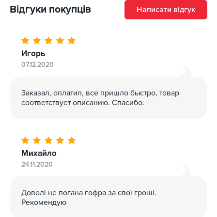
Гарантія та повернення
”.
Відгуки покупців
Написати відгук
Зареєстровані покупці можуть користуватися
бонусною програмою: за покупки нараховується
кешбек на бонусний рахунок, яким можна частково
Игорь
оплатити наступне придбання відповідно до правил
07.12.2020
програми лояльності.
Заказал, оплатил, все пришло быстро, товар
соответствует описанию. Спасибо.
Михайло
24.11.2020
Доволі не погана гофра за свої гроші.
Рекомендую