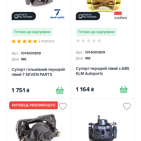
ОПЛАТА
ОПЛАТА
ЧАСТИНАМИ
ЧАСТИНАМИ
Готово до відправки
Готово до відправки
2 відгука
Арт.:
1014001809
Арт.:
1014001809
Для
MK
Для
MK
Супорт передній лівий з ABS
Супорт гальмівний передній
KLM Autoparts
лівий 7 SEVEN PARTS
1 164
₴
1 751
₴
КИТАЄЦЬ РЕКОМЕНДУЄ