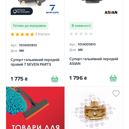
ОПЛАТА
ЧАСТИНАМИ
Готово до відправки
В наявності
2 відгука
Арт.:
1014001810
Арт.:
1014001810
Для
MK
Для
MK
Супорт гальмівний передній
Супорт гальмівний передній
ASIAN
правий 7 SEVEN PARTS
1 796
₴
1 775
₴