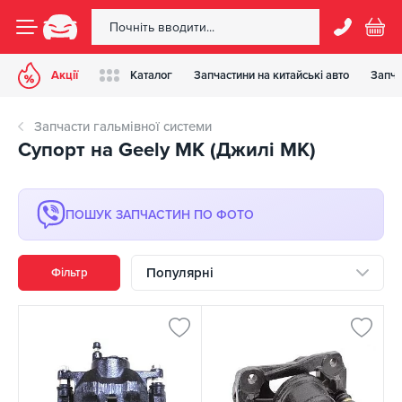
Акції
Каталог
Запчастини на китайські авто
Запча
Запчасти гальмівної системи
Супорт на Geely MK (Джилі МК)
ПОШУК ЗАПЧАСТИН ПО ФОТО
Популярні
Фільтр