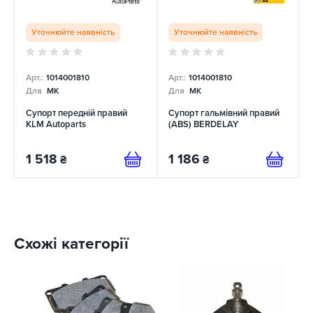
Уточнюйте наявність
Уточнюйте наявність
Арт.:
1014001810
Арт.:
1014001810
Для
MK
Для
MK
Супорт передній правий
Супорт гальмівний правий
KLM Autoparts
(ABS) BERDELAY
1 518
1 186
₴
₴
Схожі категорії