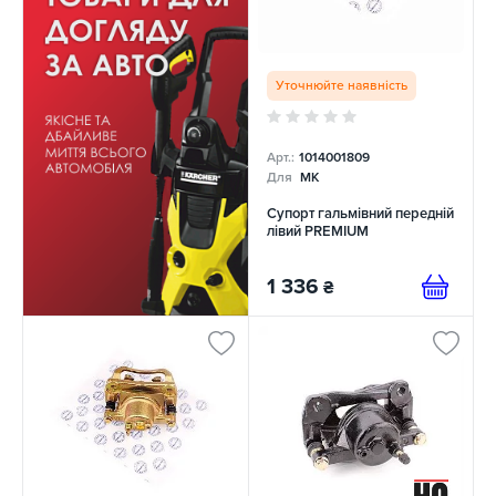
Уточнюйте наявність
Арт.:
1014001809
Для
MK
Супорт гальмівний передній
лівий PREMIUM
1 336
₴