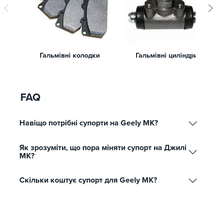
Гальмівні колодки
Гальмівні циліндри
FAQ
Навіщо потрібні супорти на Geely МК?
Як зрозуміти, що пора міняти супорт на Джилі
МК?
Скільки коштує супорт для Geely МК?