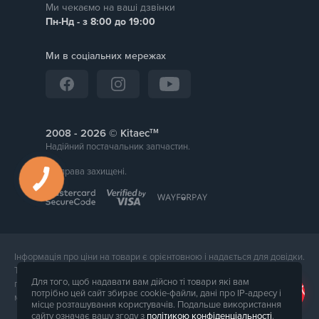
Ми чекаємо на ваші дзвінки
Пн-Нд - з 8:00 до 19:00
Ми в соціальних мережах
тм
2008 -
© Kitaec
Надійний постачальник запчастин.
Всі права захищені.
Інформація про ціни на товари є орієнтовною і надається для довідки.
Точна вартість товару буде названа менеджером магазину при
Для того, щоб надавати вам дійсно ті товари які вам
підтвердження замовлення. Зовнішній вигляд і комплектація товару
потрібно цей сайт збирає cookie-файли, дані про IP-адресу і
може відрізнятися від його фотографії.
місце розташування користувачів. Подальше використання
сайту означає вашу згоду з
політикою конфіденціальності
.