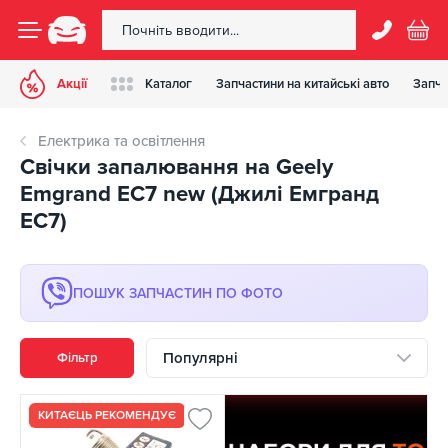
Акції
Каталог
Запчастини на китайські авто
Запча
Електрика та освітлення
Свічки запалювання на Geely
Emgrand EC7 new (Джилі Емгранд
ЕС7)
ПОШУК ЗАПЧАСТИН ПО ФОТО
Популярні
Фільтр
КИТАЄЦЬ РЕКОМЕНДУЄ