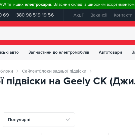
, VW та інших
електрокарів
. Власний склад із широким асортиментом 
0 69
+380 98 519 19 56
Акції
Вакансії
Контакти
ські авто
Запчастини до електромобілів
Автотовари
З
тблоки
Сайлентблоки задньої підвіски
 підвіски на Geely CK (Джил
Популярні