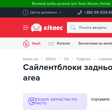
Великий вибір деталей для Tesla, Nissan, Honda
+380 99 509 6
Центр допомоги
Акції
Каталог
Запчастини на китай
kitaec.ua
GEELY
CK
Підвіска
Сайлен
Сайлентблоки задньої
area
Сортувати:
ПОШУК ЗАПЧАСТИН ПО
ФОТО