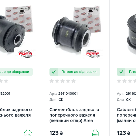
ово до відправки
Готово до відправки
Гот
052001
Арт.:
2911040001
Арт.:
29110
Для
CK
Для
CK
блок заднього
Сайлентблок заднього
Сайлент
нього важеля
поперечного важеля
попереч
(великий отвір) Area
(малий о
123
123
₴
₴