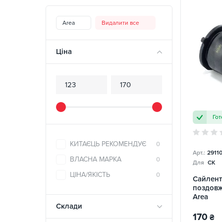
Area
Видалити все
Ціна
Гот
КИТАЄЦЬ РЕКОМЕНДУЄ
0
Арт.:
2911
ВЛАСНА МАРКА
0
Для
CK
ЦІНА/ЯКІСТЬ
0
Сайлент
поздовж
Area
Склади
170
₴