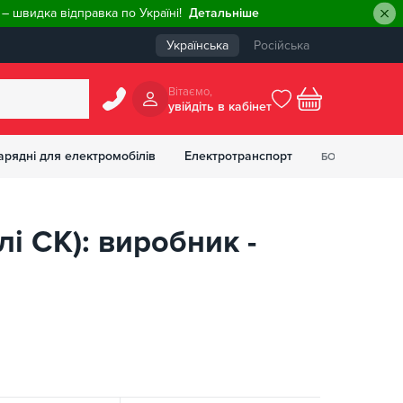
– швидка відправка по Україні!
Детальніше
Українська
Російська
Вiтаємо,
увiйдiть в кабiнет
0
арядні для електромобілів
Електротранспорт
БОНУСІВ
₴
і СК): виробник -