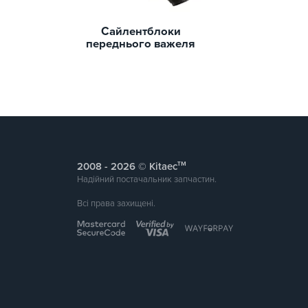
Сайлентблоки
переднього важеля
тм
2008 -
© Kitaec
Надійний постачальник запчастин.
Всі права захищені.