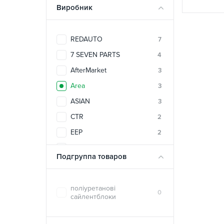
Виробник
REDAUTO
7
7 SEVEN PARTS
4
AfterMarket
3
Area
3
ASIAN
3
CTR
2
EEP
2
FEBEST
1
Подгруппа товаров
FITSHI
1
KIMIKO
3
поліуретанові
0
MOGEN
3
сайлентблоки
UNI
2