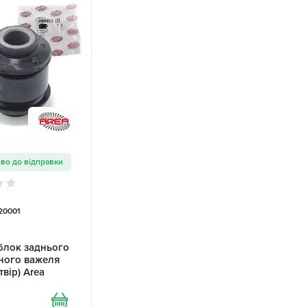
ово до відправки
20001
блок заднього
ного важеля
твір) Area