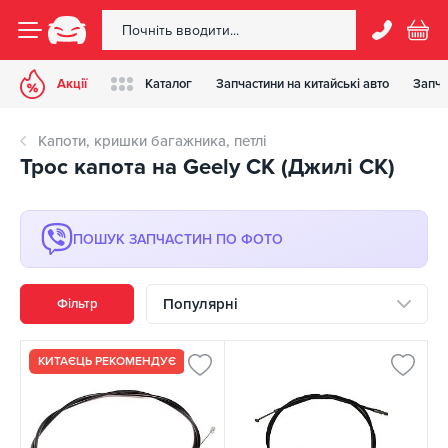
Акції
Каталог
Запчастини на китайські авто
Запча
Капоти, кришки багажника, петлі
Трос капота на Geely CK (Джилі СК)
ПОШУК ЗАПЧАСТИН ПО ФОТО
Популярні
Фільтр
КИТАЄЦЬ РЕКОМЕНДУЄ