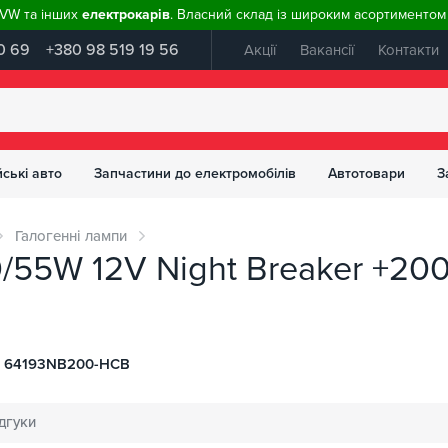
, VW та інших
електрокарів
. Власний склад із широким асортиментом 
0 69
+380 98 519 19 56
Акції
Вакансії
Контакти
ські авто
Запчастини до електромобілів
Автотовари
З
Галогенні лампи
0/55W 12V Night Breaker +2
 64193NB200-HCB
дгуки