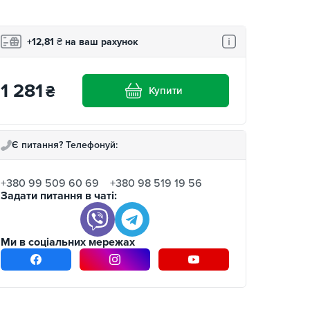
+12,81
₴
на ваш рахунок
1 281
₴
Купити
Є питання? Телефонуй:
+380 99 509 60 69
+380 98 519 19 56
Задати питання в чаті:
Ми в соціальних мережах