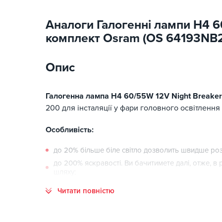
Аналоги Галогенні лампи H4 6
комплект Osram (OS 64193NB
Опис
Галогенна лампа H4 60/55W 12V Night Breake
200 для інсталяції у фари головного освітлення
Особливість:
до 20% більше біле світло дозволить швидше роз
до 200% яскравості. Ви бачитимете далі, отже, 
шляху;
довжина світлового променя до 150 метрів забез
Читати повністю
хромований дзеркальний ковпачок сучасний зовн
Номінальна потужність: 60/55 В;