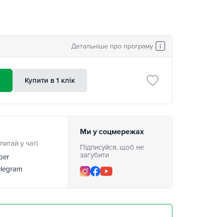
Детальніше про програму
и
Купити в 1 клік
Ми у соцмережах
питай у чаті
Підписуйся, щоб не
загубити
ber
legram