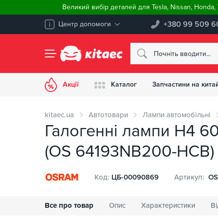
Великий вибір деталей для Tesla, Nissan, Honda
+380 99 509 6
Центр допомоги
Акції
Каталог
Запчастини на китай
kitaec.ua
Автотовари
Лампи автомобільні
Галогенні лампи H4 6
(OS 64193NB200-HCB)
Код:
ЦБ-00090869
Артикул:
OS
Все про товар
Опис
Характеристики
Ві