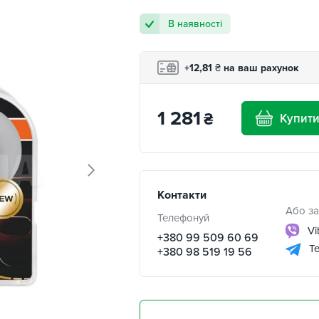
В наявності
+12,81
₴
на ваш рахунок
1 281
₴
Купит
Контакти
Або за
Телефонуй
Vi
+380 99 509 60 69
Te
+380 98 519 19 56