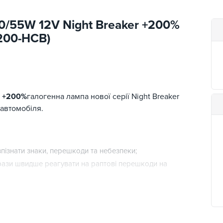
0/55W 12V Night Breaker +200%
200-HCB)
r +200%
галогенна лампа нової серії Night Breaker
 автомобіля.
пізнати знаки, перешкоди та небезпеки;
в рази швидше реагувати на раптові перешкоди на
печує кращу видимість;
ішній вигляд.