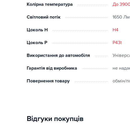
Колірна температура
До 390
Світловий потік
1650 Лм
Цоколь H
H4
Цоколь P
P43t
Використання до автомобіля
Універс
Гарантія від виробника
не нада
Повернення товару
обмін/п
Відгуки покупців