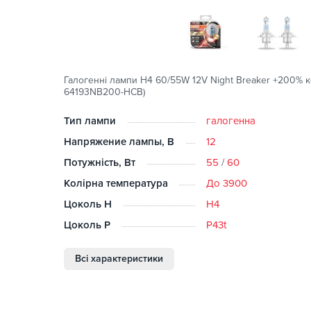
Галогенні лампи H4 60/55W 12V Night Breaker +200% 
64193NB200-HCB)
Тип лампи
галогенна
Напряжение лампы, В
12
Потужність, Вт
55
/
60
Колірна температура
До 3900
Цоколь H
H4
Цоколь P
P43t
Всі характеристики