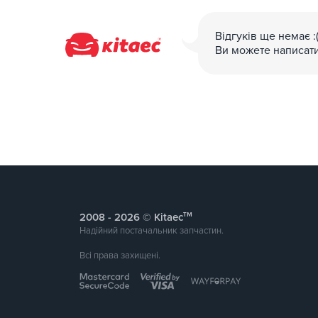
Відгуків ще немає :
Ви можете написат
тм
2008 -
© Kitaec
Надійний постачальник запчастин.
Всі права захищені.