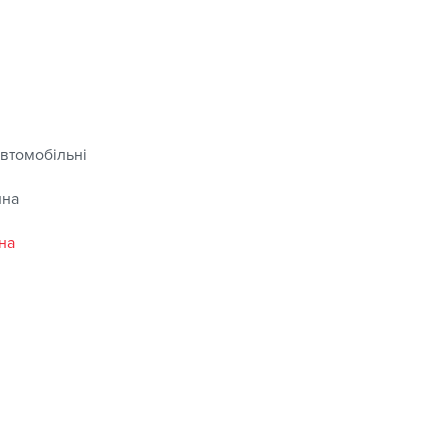
втомобільні
ина
на