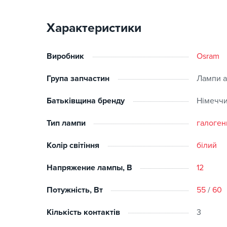
Номінальна напруга: 12 В;
Світловий потік: 1650/1000 люмен;
Характеристики
Колірна температура: 3900 K;
Діаметр: 13 мм;
Довжина: 82 мм;
Виробник
Osram
Термін служби: до 400 годин.
Група запчастин
Лампи а
Батьківщина бренду
Німечч
Тип лампи
галоген
Колір світіння
білий
Напряжение лампы, В
12
Потужність, Вт
55
/
60
Кількість контактів
3