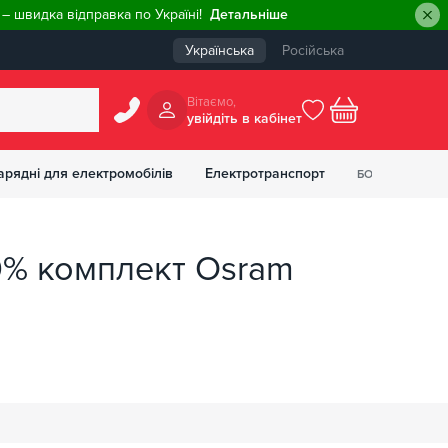
– швидка відправка по Україні!
Детальніше
Українська
Російська
Вiтаємо,
увiйдiть в кабiнет
0
арядні для електромобілів
Електротранспорт
БОНУСІВ
₴
00% комплект Osram