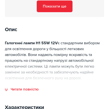
Показати ще
Опис
Галогенні лампи H1 55W 12V
є стандартним вибором
для освітлення дороги у більшості легкових
автомобілів. Вони надають помірну яскравість та
працюють на стандартному напрузі автомобільної
електричної системи. Ці лампи можуть бути легко
замінені за необхідності та забезпечують надійне
освітлення для безпечного руху на дорозі.
Тип лампи: Галогенна H1.
це стандартний тип лампи,
Читати повністю
який часто використовується у фарах багатьох
легкових автомобілів.
Характеристики