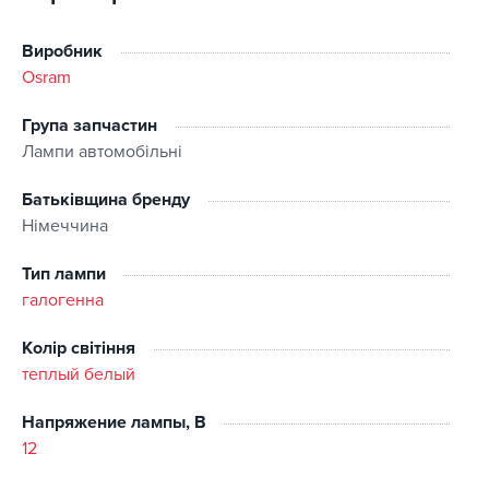
Потужність: 55W.
це означає, що лампа має помірну
потужність, що забезпечує достатнє освітлення на
Виробник
дорозі, як для ближнього, так і для далекого світла.
Osram
Напруга: 12V.
Лампа працює від стандартної напруги
Група запчастин
автомобільної електричної системи, яка складає 12
Лампи автомобільні
вольт.
Батьківщина бренду
Яскравість та видимість:
Лампа потужністю 55 ват
Німеччина
забезпечує хорошу яскравість світла, що підвищує
видимість водія та забезпечує безпечне рух у темний
Тип лампи
час доби або в умовах низької освітленість.
галогенна
Колір світіння
теплый белый
Напряжение лампы, В
12