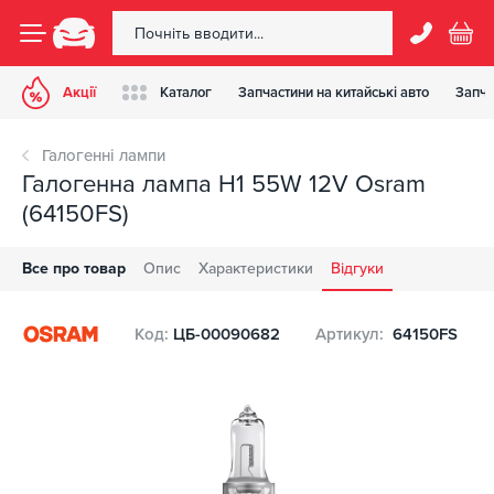
Акції
Каталог
Запчастини на китайські авто
Запча
Галогенні лампи
Галогенна лампа H1 55W 12V Osram
(64150FS)
Все про товар
Опис
Характеристики
Відгуки
Код:
ЦБ-00090682
Артикул:
64150FS