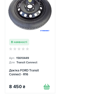
В наявності
Арт.:
15610449
Для
Transit Connect
Доктка FORD Transit
Connect - R16
8 450
₴