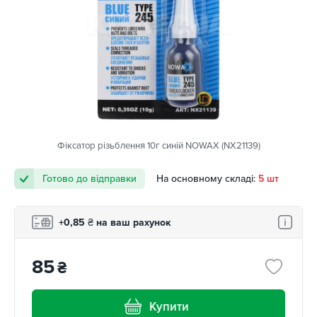
Фіксатор різьблення 10г синій NOWAX (NX21139)
Готово до відправки
На основному складі:
5 шт
+0,85
₴
на ваш рахунок
85
₴
Купити