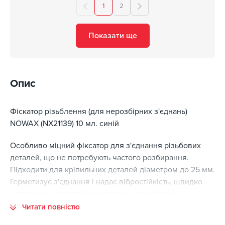
1
2
Показати ще
Опис
Фіскатор різьблення (для нерозбірних з'єднань)
NOWAX (NX21139) 10 мл. синій
Особливо міцний фіксатор для з'єднання різьбових
деталей, що не потребують частого розбирання.
Підходити для кріпильних деталей діаметром до 25 мм.
Герметизує з'єднання і надає вібростійкість, швидко
заповнюючи простір між витками різьблення,
забезпечує деталям міцну зв'язок, запобігає
Читати повністю
ослабленню із-за ударів і вібрація. Запобігає