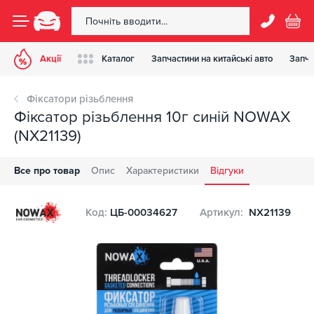
Акції
Каталог
Запчастини на китайські авто
Запча
Фіксатори різьблення
Фіксатор різьблення 10г синій NOWAX
(NX21139)
Все про товар
Опис
Характеристики
Відгуки
Код:
ЦБ-00034627
Артикул:
NX21139