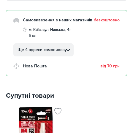
Самовивезення з наших магазинів
безкоштовно
м. Київ, вул. Нивська, 4г
5 шт
м. Кропивницький, вул.
Автолюбителів, 8а
Ще 4 адреси самовивозу
3 шт
м. Кропивницький,
Нова Пошта
від 70 грн
Клинцівський авторинок
5 шт
м. Київ, пр. Миколи Бажана, 26
забрати 10 серпня
Супутні товари
м. Київ, вул. Остафія
Дашкевича, 15
забрати 10 серпня