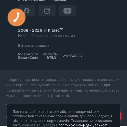
тм
2008 -
© Kitaec
Надійний постачальник запчастин.
Всі права захищені.
Інформація про ціни на товари є орієнтовною і надається для довідки.
Точна вартість товару буде названа менеджером магазину при
підтвердження замовлення. Зовнішній вигляд і комплектація товару
може відрізнятися від його фотографії.
Послуги надає ФОП Тюпа Петро Павлович, ІПН 2770105454.
Політика конфіденційності доступна за
посиланням
. Публічна оферта
Для того, щоб надавати вам дійсно ті товари які вам
потрібно цей сайт збирає cookie-файли, дані про IP-адресу і
доступна за
посиланням
.
місце розташування користувачів. Подальше використання
сайту означає вашу згоду з
політикою конфіденціальності
.