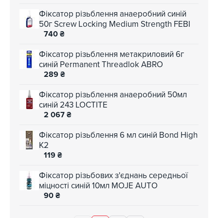
Фіксатор різьблення анаеробний синій
50г Screw Locking Medium Strength FEBI
740
₴
Фіксатор різьблення метакриловий 6г
синій Permanent Threadlok ABRO
289
₴
Фіксатор різьблення анаеробний 50мл
синій 243 LOCTITE
2 067
₴
Фіксатор різьблення 6 мл синій Bond High
K2
119
₴
Фіксатор різьбових з'єднань середньої
міцності синій 10мл MOJE AUTO
90
₴