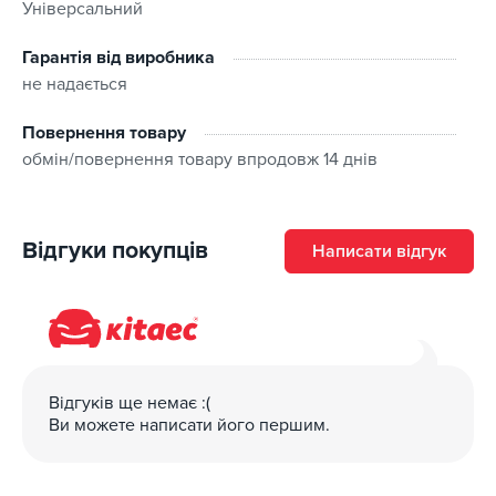
Універсальний
промийте їх водою. При попаданні на шкіру промийте
водою з милом. Якщо роздратування не проходить,
Гарантія від виробника
зверніться до лікаря. У разі проковтування негайно
не надається
викличте блювоту і зверніться до лікар.
Використовуйте в добре провітрюваному приміщенні.
Повернення товару
Берегти від дітей!
обмін/повернення товару впродовж 14 днів
Відгуки покупців
Написати відгук
Відгуків ще немає :(
Ви можете написати його першим.