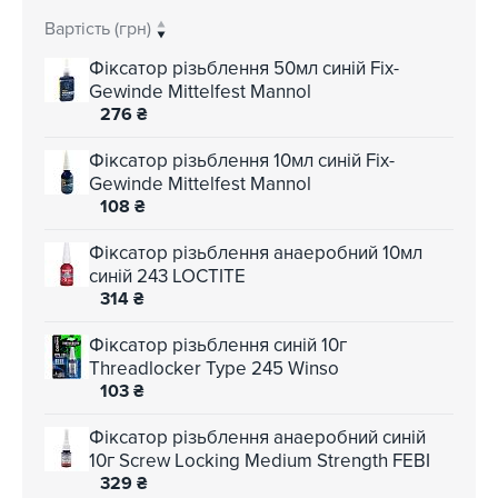
Вартість (грн)
Фіксатор різьблення 50мл синій Fix-
Gewinde Mittelfest Mannol
276
₴
Фіксатор різьблення 10мл синій Fix-
Gewinde Mittelfest Mannol
108
₴
Фіксатор різьблення анаеробний 10мл
синій 243 LOCTITE
314
₴
Фіксатор різьблення синій 10г
Threadlocker Type 245 Winso
103
₴
Фіксатор різьблення анаеробний синій
10г Screw Locking Medium Strength FEBI
329
₴