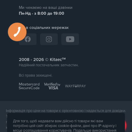
Ми чекаємо на ваші дзвінки
Пн-Нд - з 8:00 до 19:00
Ми в соціальних мережах
тм
2008 -
© Kitaec
Надійний постачальник запчастин.
Всі права захищені.
Інформація про ціни на товари є орієнтовною і надається для довідки.
Точна вартість товару буде названа менеджером магазину при
Для того, щоб надавати вам дійсно ті товари які вам
підтвердження замовлення. Зовнішній вигляд і комплектація товару
потрібно цей сайт збирає cookie-файли, дані про IP-адресу і
може відрізнятися від його фотографії.
місце розташування користувачів. Подальше використання