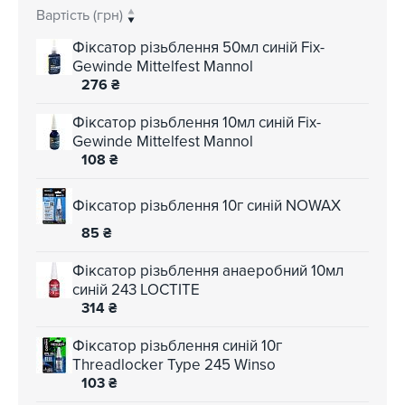
Вартість (грн)
Фіксатор різьблення 50мл синій Fix-
Gewinde Mittelfest Mannol
276
₴
Фіксатор різьблення 10мл синій Fix-
Gewinde Mittelfest Mannol
108
₴
Фіксатор різьблення 10г синій NOWAX
85
₴
Фіксатор різьблення анаеробний 10мл
синій 243 LOCTITE
314
₴
Фіксатор різьблення синій 10г
Threadlocker Type 245 Winso
103
₴