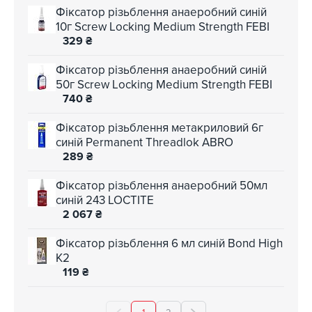
Фіксатор різьблення анаеробний синій
10г Screw Locking Medium Strength FEBI
329
₴
Фіксатор різьблення анаеробний синій
50г Screw Locking Medium Strength FEBI
740
₴
Фіксатор різьблення метакриловий 6г
синій Permanent Threadlok ABRO
289
₴
Фіксатор різьблення анаеробний 50мл
синій 243 LOCTITE
2 067
₴
Фіксатор різьблення 6 мл синій Bond High
K2
119
₴