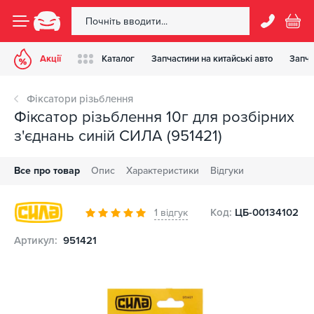
Акції
Каталог
Запчастини на китайські авто
Запча
Фіксатори різьблення
Фіксатор різьблення 10г для розбірних
з'єднань синій СИЛА (951421)
Все про товар
Опис
Характеристики
Відгуки
Код:
ЦБ-00134102
1 відгук
Артикул:
951421