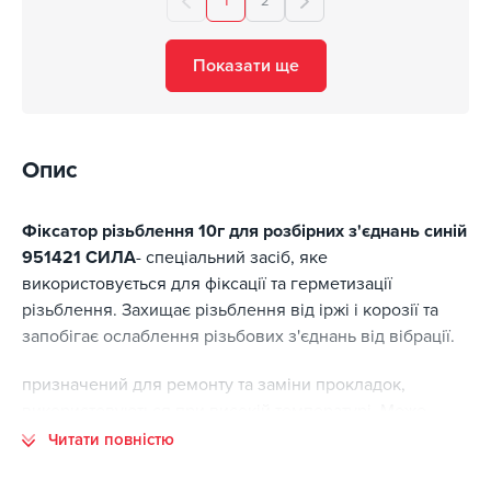
1
2
Показати ще
Опис
Фіксатор різьблення 10г для розбірних з'єднань синій
951421 СИЛА
- спеціальний засіб, яке
використовується для фіксації та герметизації
різьблення. Захищає різьблення від іржі і корозії та
запобігає ослаблення різьбових з'єднань від вібрації.
призначений для ремонту та заміни прокладок,
використовуються при високій температурі. Може
використовуватися для заміни майже всіх прокладок,
Читати повністю
які зустрічаються у автомобілі. Після висихання
залишається гнучким. Стійкий до моторних рідин.