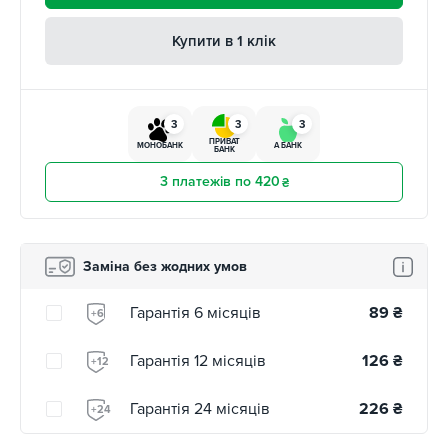
Купити в 1 клік
3
3
3
ПРИВАТ
МОНОБАНК
А БАНК
БАНК
3 платежів по 420
₴
Заміна без жодних умов
Гарантія 6 місяців
89
₴
+6
Гарантія 12 місяців
126
₴
+12
Гарантія 24 місяців
226
₴
+24