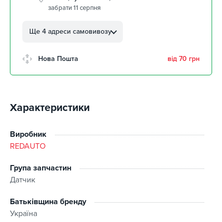
забрати 11 серпня
м. Кропивницький, вул.
Автолюбителів, 8а
Ще 4 адреси самовивозу
забрати 11 серпня
м. Кропивницький,
Нова Пошта
від 70 грн
Клинцівський авторинок
забрати 11 серпня
м. Київ, пр. Миколи Бажана, 26
1 шт
Характеристики
м. Київ, вул. Остафія
Дашкевича, 15
забрати 11 серпня
Виробник
REDAUTO
Група запчастин
Датчик
Батьківщина бренду
Україна