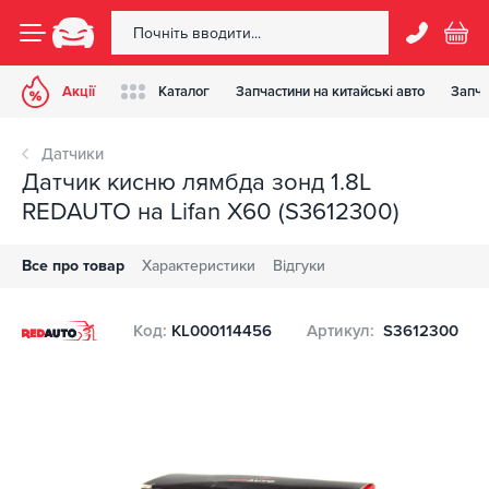
Акції
Каталог
Запчастини на китайські авто
Запча
Датчики
Датчик кисню лямбда зонд 1.8L
REDAUTO на Lifan X60 (S3612300)
Все про товар
Характеристики
Відгуки
Код:
KL000114456
Артикул:
S3612300