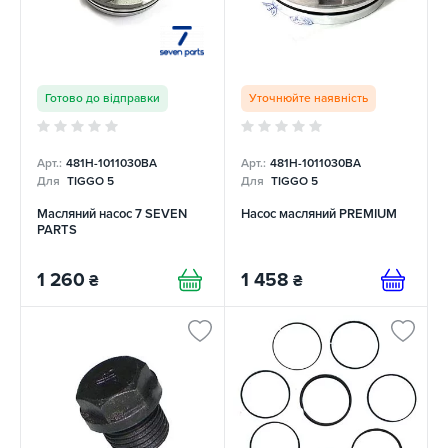
Готово до відправки
Уточнюйте наявність
Арт.:
481H-1011030BA
Арт.:
481H-1011030BA
Для
TIGGO 5
Для
TIGGO 5
Масляний насос 7 SEVEN
Насос масляний PREMIUM
PARTS
1 260
1 458
₴
₴