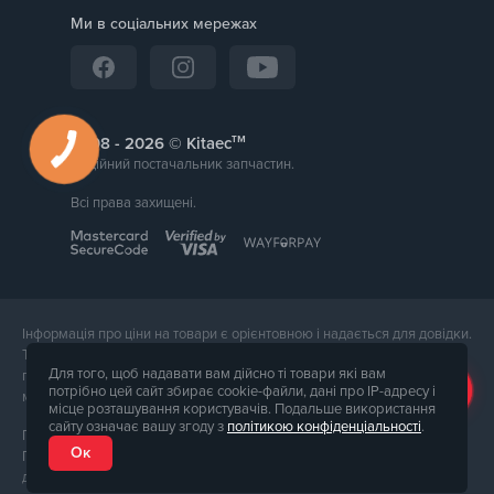
Ми в соціальних мережах
тм
2008 -
© Kitaec
Надійний постачальник запчастин.
Всі права захищені.
Інформація про ціни на товари є орієнтовною і надається для довідки.
Точна вартість товару буде названа менеджером магазину при
Для того, щоб надавати вам дійсно ті товари які вам
підтвердження замовлення. Зовнішній вигляд і комплектація товару
потрібно цей сайт збирає cookie-файли, дані про IP-адресу і
може відрізнятися від його фотографії.
місце розташування користувачів. Подальше використання
сайту означає вашу згоду з
політикою конфіденціальності
.
Послуги надає ФОП Тюпа Петро Павлович, ІПН 2770105454.
Ок
Політика конфіденційності доступна за
посиланням
. Публічна оферта
доступна за
посиланням
.