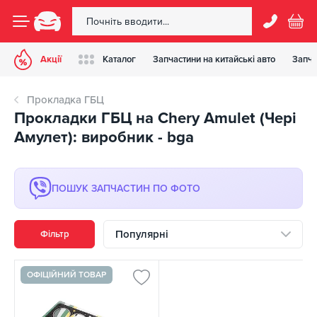
Акції
Каталог
Запчастини на китайські авто
Запча
Прокладка ГБЦ
Прокладки ГБЦ на Chery Amulet (Чері
Амулет): виробник - bga
ПОШУК ЗАПЧАСТИН ПО ФОТО
Популярні
Фільтр
ОФІЦІЙНИЙ ТОВАР