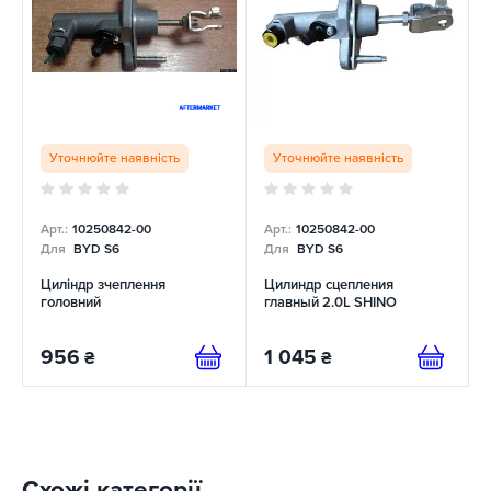
Уточнюйте наявність
Уточнюйте наявність
Арт.:
10250842-00
Арт.:
10250842-00
Для
BYD S6
Для
BYD S6
Циліндр зчеплення
Цилиндр сцепления
головний
главный 2.0L SHINO
956
1 045
₴
₴
Схожі категорії