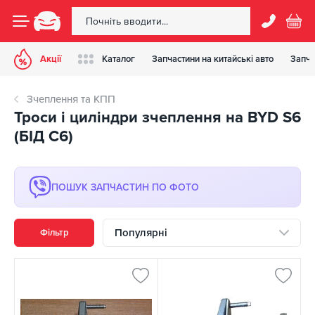
Акції
Каталог
Запчастини на китайські авто
Запча
Зчеплення та КПП
Троси і циліндри зчеплення на BYD S6
(БІД С6)
ПОШУК ЗАПЧАСТИН ПО ФОТО
Популярні
Фільтр