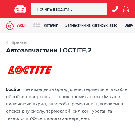
Акції
Каталог
Запчастини на китайські авто
Запча
Бренди
Автозапчастини LOCTITE,2
Loctite
- це німецький бренд клеїв, герметиків, засобів
обробки поверхонь та інших промислових хімікатів,
включаючи акрил, анаеробні речовини, ціаноакрилат,
епоксидну смолу, термоклей, силікон, уретан та
технології УФ/світлового затвердіння.