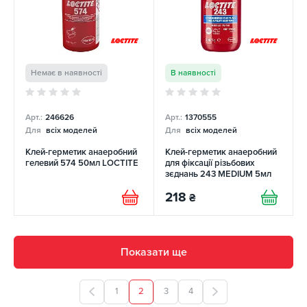
Немає в наявності
В наявності
Арт.:
246626
Арт.:
1370555
Для
всіх моделей
Для
всіх моделей
Клей-герметик анаеробний
Клей-герметик анаеробний
гелевий 574 50мл LOCTITE
для фіксації різьбових
зєднань 243 MEDIUM 5мл
LOCTITE
218
₴
Показати ще
1
2
3
4