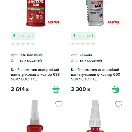
В наявності
В наявності
Арт.:
LOC 638 50ML
Арт.:
246683
Для
всіх моделей
Для
всіх моделей
Клей-герметик анаеробний
Клей-герметик анаеробний
вал-втулковий фіксатор 638
вал-втулковий фіксатор 660
50мл LOCTITE
50мл LOCTITE
2 614
2 300
₴
₴