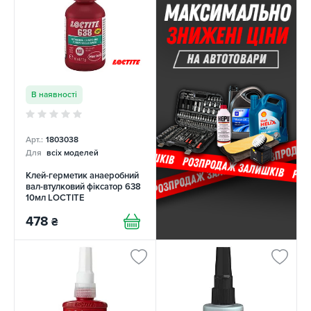
В наявності
Арт.:
1803038
Для
всіх моделей
Клей-герметик анаеробний
вал-втулковий фіксатор 638
10мл LOCTITE
478
₴