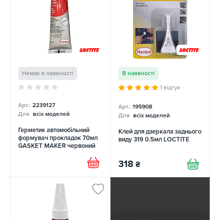
Немає в наявності
В наявності
1 відгук
Арт.:
2239127
Арт.:
195908
Для
всіх моделей
Для
всіх моделей
Герметик автомобільний
Клей для дзеркала заднього
формувач прокладок 70мл
виду 319 0.5мл LOCTITE
GASKET MAKER червоний
LOCTITE
318
₴