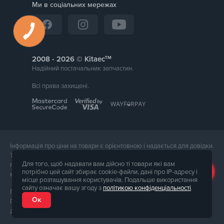
Ми в соціальних мережах
тм
2008 -
© Kitaec
Надійний постачальник запчастин.
Всі права захищені.
Інформація про ціни на товари є орієнтовною і надається для довідки.
Точна вартість товару буде названа менеджером магазину при
Для того, щоб надавати вам дійсно ті товари які вам
підтвердження замовлення. Зовнішній вигляд і комплектація товару
потрібно цей сайт збирає cookie-файли, дані про IP-адресу і
може відрізнятися від його фотографії.
місце розташування користувачів. Подальше використання
сайту означає вашу згоду з
політикою конфіденціальності
.
Послуги надає ФОП Тюпа Петро Павлович, ІПН 2770105454.
Ок
Політика конфіденційності доступна за
посиланням
. Публічна оферта
доступна за
посиланням
.