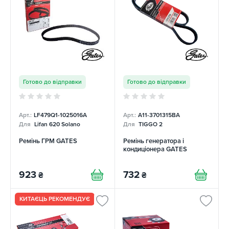
Готово до відправки
Готово до відправки
Арт.:
LF479Q1-1025016A
Арт.:
A11-3701315BA
Для
Lifan 620 Solano
Для
TIGGO 2
Ремінь ГРМ GATES
Ремінь генератора і
кондиціонера GATES
923
732
₴
₴
КИТАЄЦЬ РЕКОМЕНДУЄ