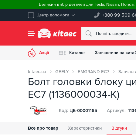
Великий вибір деталей для Tesla, Nissan, Honda
+380 99 509 6
Центр допомоги
Акції
Каталог
Запчастини на китай
kitaec.ua
GEELY
EMGRAND EC7
Запчаст
Болт головки блоку ци
EC7 (1136000034-K)
Код:
ЦБ-00001165
Артикул:
113
Все про товар
Характеристики
Відгуки