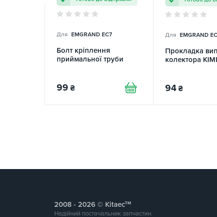
Для
EMGRAND EC7
Для
EMGRAND EC
Болт кріплення
Прокладка ви
приймальної труби
колектора KIM
99
94
₴
₴
тм
2008 -
© Kitaec
Надійний постачальник запчастин.