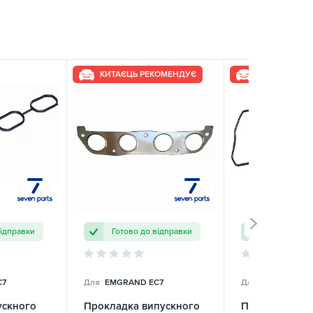
КИТАЄЦЬ РЕКОМЕНДУЄ
КИТАЄЦЬ РЕ
відправки
Готово до відправки
Готово до 
C7
Для
EMGRAND EC7
Для
EMGRAND E
ускного
Прокладка випускного
Прокладка кл