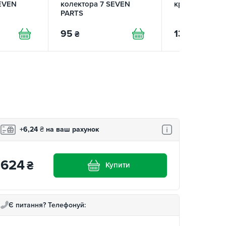
SEVEN
колектора 7 SEVEN
кришки 7 SEV
PARTS
95
134
₴
₴
+6,24
₴
на ваш рахунок
624
₴
Купити
Є питання? Телефонуй: