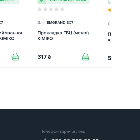
5 
C7
Для
EMGRAND EC7
Для
EMGRAND E
иймальної
Прокладка ГБЦ (метал)
Прокладка кл
 KIMIKO
KIMIKO
кришки
317
₴
56
₴
Телефон гарячої лінії: