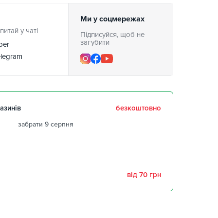
Ми у соцмережах
питай у чаті
Підписуйся, щоб не
загубити
ber
legram
азинів
безкоштовно
забрати 9 серпня
забрати 9 серпня
забрати 9 серпня
від 70 грн
,
забрати 9 серпня
1 шт