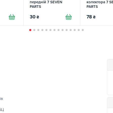
передній 7 SEVEN
колектора 7 
PARTS
PARTS
30
78
₴
₴
ів
БЦ