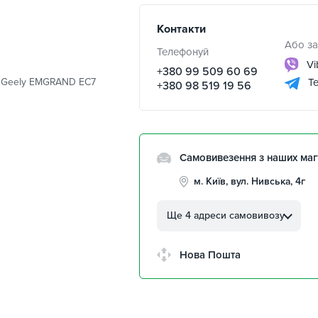
Контакти
Або за
Телефонуй
Vi
+380 99 509 60 69
на Geely EMGRAND EC7
Te
+380 98 519 19 56
Самовивезення з наших маг
м. Київ, вул. Нивська, 4г
м. Кропивницький, вул.
Автолюбителів, 8а
Ще 4 адреси самовивозу
м. Кропивницький,
Клинцівський авторинок
Нова Пошта
м. Київ, пр. Миколи Бажана
26
м. Київ, вул. Остафія
Дашкевича, 15