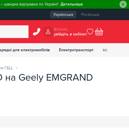
– швидка відправка по Україні!
Детальніше
Українська
Російська
Вiтаємо,
увiйдiть в кабiнет
0
арядні для електромобілів
Електротранспорт
БОНУСІВ
₴
ти ГБЦ
IKO на Geely EMGRAND