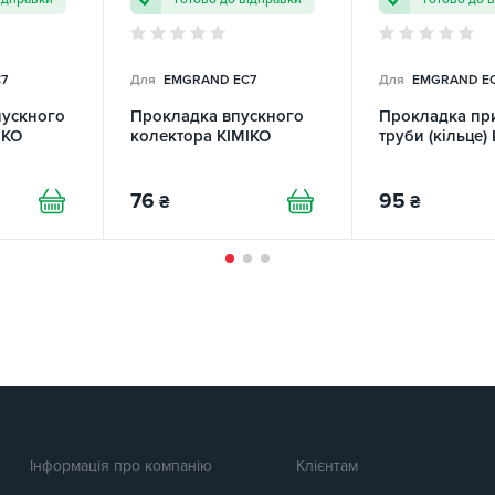
7
Для
EMGRAND EC7
Для
EMGRAND E
пускного
Прокладка впускного
Прокладка пр
IKO
колектора KIMIKO
труби (кільце)
76
95
₴
₴
Інформація про компанію
Клієнтам