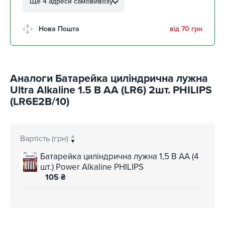
Ще 4 адреси самовивозу
забрати 12 серпня
м. Кропивницький,
Нова Пошта
від 70 грн
Клинцівський авторинок
забрати 12 серпня
м. Київ, пр. Миколи Бажана, 26
забрати 12 серпня
Аналоги Батарейка циліндрична лужна
м. Київ, вул. Остафія
Ultra Alkaline 1.5 В AA (LR6) 2шт. PHILIPS
Дашкевича, 15
забрати 12 серпня
(LR6E2B/10)
Вартість (грн)
Батарейка циліндрична лужна 1,5 В AA (4
шт.) Power Alkaline PHILIPS
105
₴