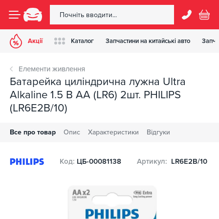
Акції
Каталог
Запчастини на китайські авто
Запча
Елементи живлення
Батарейка циліндрична лужна Ultra
Alkaline 1.5 В AA (LR6) 2шт. PHILIPS
(LR6E2B/10)
Все про товар
Опис
Характеристики
Відгуки
Код:
ЦБ-00081138
Артикул:
LR6E2B/10