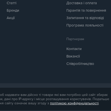
Статті
Доставка і оплата
Бренди
Гарантія та повернення
Акції
Запитання та відповіді
Програма лояльності
Партнерам
Контакти
Вакансії
Співробітництво
ля довідки. Точна вартість товару буде названа менеджером магазину при пі
об надавати вам дійсно ті товари які вам потрібно цей сайт збирає
и, дані про IP-адресу і місце розташування користувачів. Подальше
ня сайту означає вашу згоду з
політикою конфіденціальності
.
Політика конфіденційності доступна за
посиланням
. Публічна оферта досту