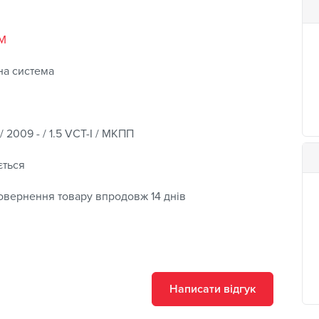
M
на система
 2009 - / 1.5 VCT-I / МКПП
ється
овернення товару впродовж 14 днів
Написати відгук