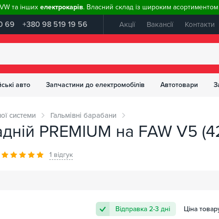
, VW та інших
електрокарів
. Власний склад із широким асортиментом 
0 69
+380 98 519 19 56
Акції
Вакансії
Контакти
ські авто
Запчастини до електромобілів
Автотовари
З
ої системи
Гальмівні барабани
адній PREMIUM на FAW V5 (4
1 відгук
Відправка 2-3 дні
Ціна товар