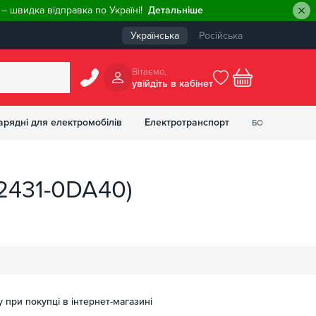
– швидка відправка по Україні!
Детальніше
Українська
Російська
Вiтаємо,
увiйдiть в кабiнет
0
арядні для електромобілів
Електротранспорт
БОНУСІВ
₴
2431-0DA40)
у при покупці в інтернет-магазині