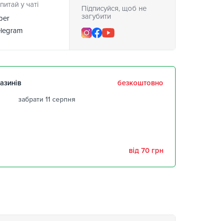
питай у чаті
Підписуйся, щоб не
загубити
ber
legram
азинів
безкоштовно
забрати 11 серпня
забрати 11 серпня
забрати 11 серпня
від 70 грн
,
забрати 11 серпня
забрати 11 серпня