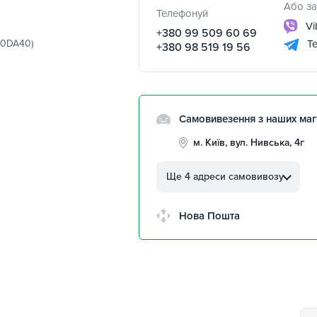
Або за
Телефонуй
Vi
+380 99 509 60 69
-0DA40)
Te
+380 98 519 19 56
Самовивезення з наших маг
м. Київ, вул. Нивська, 4г
м. Кропивницький, вул.
Автолюбителів, 8а
Ще 4 адреси самовивозу
м. Кропивницький,
Клинцівський авторинок
Нова Пошта
м. Київ, пр. Миколи Бажана
26
м. Київ, вул. Остафія
Дашкевича, 15