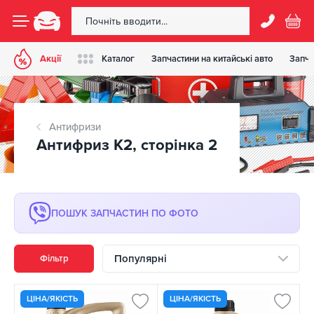
Акції
Каталог
Запчастини на китайські авто
Запча
Антифризи
Антифриз К2, сторінка 2
ПОШУК ЗАПЧАСТИН ПО ФОТО
Популярні
Фільтр
ЦІНА/ЯКІСТЬ
ЦІНА/ЯКІСТЬ