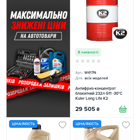
В наявності
Арт.:
W417N
Для
всіх моделей
Антифриз-концентрат
блакитний 232л G11 -30°C
Kuler Long Life K2
29 505
₴
ЦІНА/ЯКІСТЬ
ЦІНА/ЯКІСТЬ