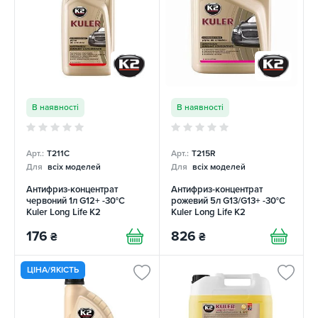
В наявності
В наявності
Арт.:
T211C
Арт.:
T215R
Для
всіх моделей
Для
всіх моделей
Антифриз-концентрат
Антифриз-концентрат
червоний 1л G12+ -30°C
рожевий 5л G13/G13+ -30°C
Kuler Long Life K2
Kuler Long Life K2
176
826
₴
₴
ЦІНА/ЯКІСТЬ