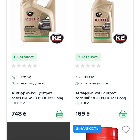
В наявності
В наявності
Арт.:
T215Z
Арт.:
T211Z
Для
всіх моделей
Для
всіх моделей
Антифриз-концентрат
Антифриз-концентрат
зелений 5л -30°C Kuler Long
зелений 1л -30°C Kuler Long
LIFE K2
LIFE K2
748
169
₴
₴
ЦІНА/ЯКІСТЬ