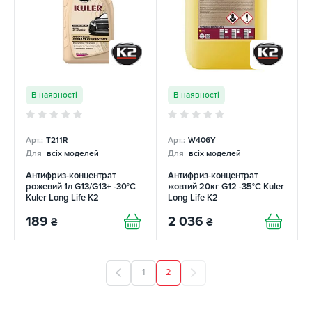
В наявності
В наявності
Арт.:
T211R
Арт.:
W406Y
Для
всіх моделей
Для
всіх моделей
Антифриз-концентрат
Антифриз-концентрат
рожевий 1л G13/G13+ -30°C
жовтий 20кг G12 -35°C Kuler
Kuler Long Life K2
Long Life K2
189
2 036
₴
₴
1
2