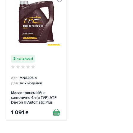
В наявності
Арт.:
MN8206-4
Для
всіх моделей
Масло трансмісійне
синтетичне 4л (в ГУР) ATF
Dexron III Automatic Plus
Mannol
1 091
₴