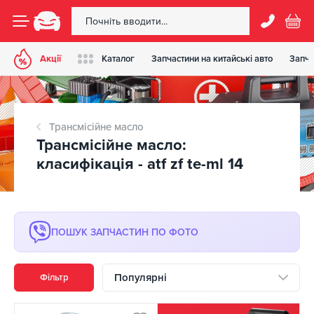
Акції
Каталог
Запчастини на китайські авто
Запча
Трансмісійне масло
Трансмісійне масло:
класифікація - atf zf te-ml 14
ПОШУК ЗАПЧАСТИН ПО ФОТО
Популярні
Фільтр