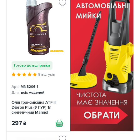
Готово до відправки
8 відгуків
Арт.:
MN8206-1
Для
всіх моделей
Олія трансмісійна ATF III
Dexron Plus (У ГУР) 1л
синтетичний Mannol
297
₴