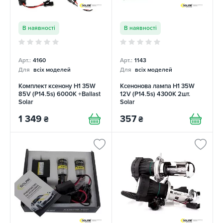
В наявності
В наявності
Арт.:
4160
Арт.:
1143
Для
всіх моделей
Для
всіх моделей
Комплект ксенону H1 35W
Ксенонова лампа H1 35W
85V (P14.5s) 6000K +Ballast
12V (P14.5s) 4300K 2шт.
Solar
Solar
1 349
357
₴
₴