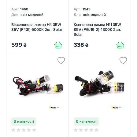
Арт.:
1460
Арт.:
1943
Для
всіх моделей
Для
всіх моделей
Біксенонова лампа H4 35W
Ксенонова лампа Н11 35W
85V (P43t) 6000K 2шт. Solar
85V (PGJ19-2) 4300K 2шт.
Solar
599
338
₴
₴
В наявності
В наявності