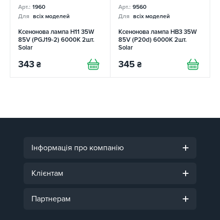
Арт.:
1960
Арт.:
9560
Для
всіх моделей
Для
всіх моделей
Ксенонова лампа Н11 35W
Ксенонова лампа HB3 35W
85V (PGJ19-2) 6000K 2шт.
85V (P20d) 6000K 2шт.
Solar
Solar
343
345
₴
₴
Інформація про компанію
Клієнтам
Партнерам