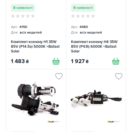
В наявності
В наявності
Арт.:
4150
Арт.:
4460
Для
всіх моделей
Для
всіх моделей
Комплект ксенону H1 35W
Комплект ксенону H4 35W
85V (P14.5s) 5000K +Ballast
85V (P43t) 6000K +Ballast
Solar
Solar
1 483
1 927
₴
₴