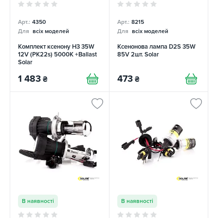
Арт.:
4350
Арт.:
8215
Для
всіх моделей
Для
всіх моделей
Комплект ксенону H3 35W
Ксенонова лампа D2S 35W
12V (PK22s) 5000K +Ballast
85V 2шт. Solar
Solar
1 483
473
₴
₴
В наявності
В наявності