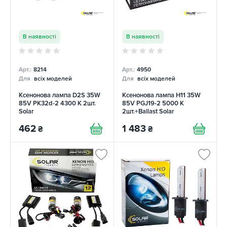
В наявності
В наявності
Арт.:
8214
Арт.:
4950
Для
всіх моделей
Для
всіх моделей
Ксенонова лампа D2S 35W
Ксенонова лампа H11 35W
85V PK32d-2 4300 K 2шт.
85V PGJ19-2 5000 K
Solar
2шт.+Ballast Solar
462
1 483
₴
₴