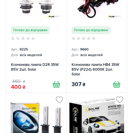
Готово до відправки
Готово до відправки
Арт.:
8225
Арт.:
9660
Для
всіх моделей
Для
всіх моделей
Ксенонова лампа D2R 35W
Ксенонова лампа HB4 35W
85V 2шт. Solar
85V (P22d) 6000K 2шт.
Solar
460
₴
307
₴
400
₴