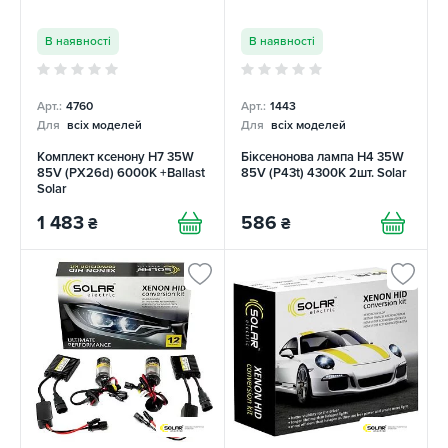
В наявності
В наявності
Арт.:
4760
Арт.:
1443
Для
всіх моделей
Для
всіх моделей
Комплект ксенону H7 35W
Біксенонова лампа H4 35W
85V (PX26d) 6000K +Ballast
85V (P43t) 4300K 2шт. Solar
Solar
1 483
586
₴
₴