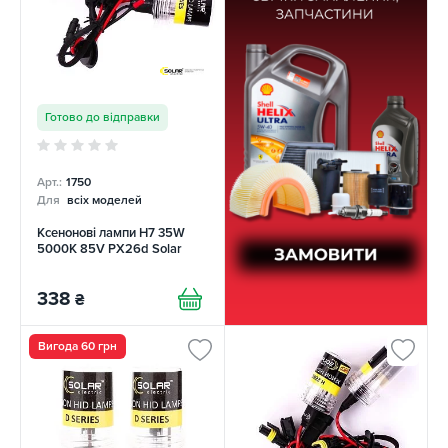
Готово до відправки
Арт.:
1750
Для
всіх моделей
Ксенонові лампи H7 35W
5000K 85V PX26d Solar
338
₴
Вигода 60 грн