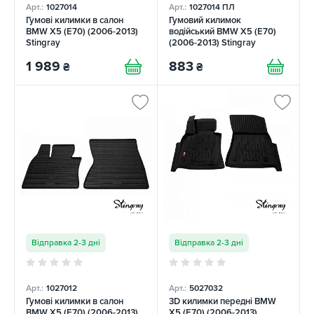
Арт.:
1027014
Арт.:
1027014 ПЛ
Гумові килимки в салон
Гумовий килимок
BMW X5 (E70) (2006-2013)
водійський BMW X5 (E70)
Stingray
(2006-2013) Stingray
1 989
883
₴
₴
Відправка 2-3 дні
Відправка 2-3 дні
Арт.:
1027012
Арт.:
5027032
Гумові килимки в салон
3D килимки передні BMW
BMW X5 (E70) (2006-2013)
X5 (E70) (2006-2013)