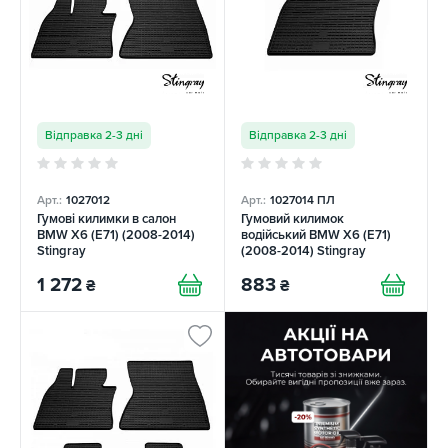
Відправка 2-3 дні
Відправка 2-3 дні
Арт.:
1027012
Арт.:
1027014 ПЛ
Гумові килимки в салон
Гумовий килимок
BMW X6 (E71) (2008-2014)
водійський BMW X6 (E71)
Stingray
(2008-2014) Stingray
1 272
883
₴
₴