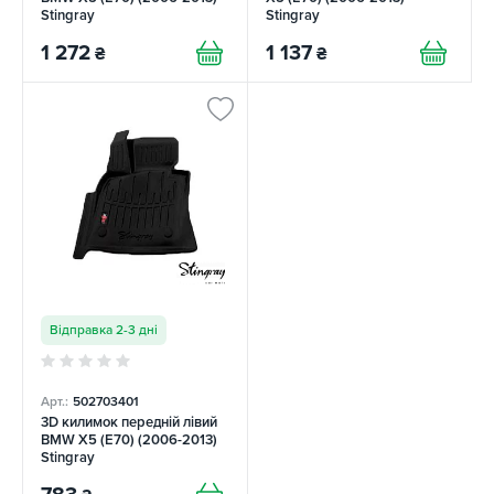
Stingray
Stingray
1 272
1 137
₴
₴
Відправка 2-3 дні
Арт.:
502703401
3D килимок передній лівий
BMW X5 (E70) (2006-2013)
Stingray