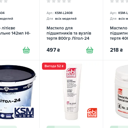
504
Арт.:
KSM-L2408
Арт.:
KSM-L
 моделей
Для
всіх моделей
Для
всіх 
 літієве
Мастило для
Мастило
альне 142мл HI-
підшипників та вузлів
підшипни
тертя 800гр Літол-24
тертя 40
Protec KSM
Protec K
497
218
₴
₴
Вигода 52
₴