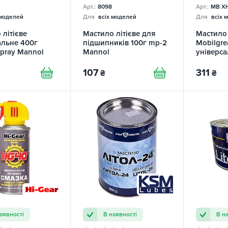
Арт.:
8098
Арт.:
MB XH
 моделей
Для
всіх моделей
Для
всіх 
 літієве
Мастило літієве для
Мастило 
альне 400г
підшипників 100г mp-2
Mobilgre
spray Mannol
Mannol
універса
MOBIL
107
311
₴
₴
аявності
В наявності
В н