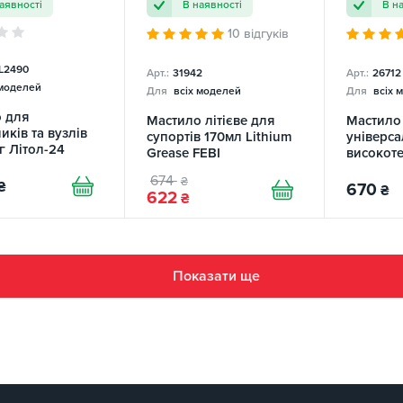
аявності
В наявності
В н
10 відгуків
L2490
Арт.:
31942
Арт.:
26712
 моделей
Для
всіх моделей
Для
всіх 
 для
Мастило літієве для
Мастило
иків та вузлів
супортів 170мл Lithium
універса
г Літол-24
Grease FEBI
високот
KSM
50мл FE
674
₴
₴
670
₴
622
₴
Показати ще