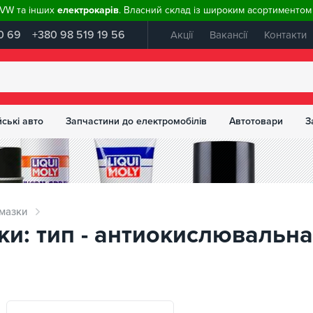
, VW та інших
електрокарів
. Власний склад із широким асортиментом 
0 69
+380 98 519 19 56
Акції
Вакансії
Контакти
ські авто
Запчастини до електромобілів
Автотовари
З
мазки
ки: тип - антиокислювальна