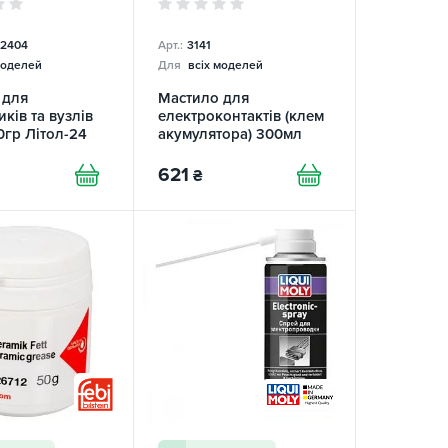
2404
Арт.:
3141
моделей
Для
всіх моделей
 для
Мастило для
ків та вузлів
електроконтактів (клем
0гр Літол-24
акумулятора) 300мл
SM
Batterie-Pol-Fett LIQUI
MOLY
621
₴