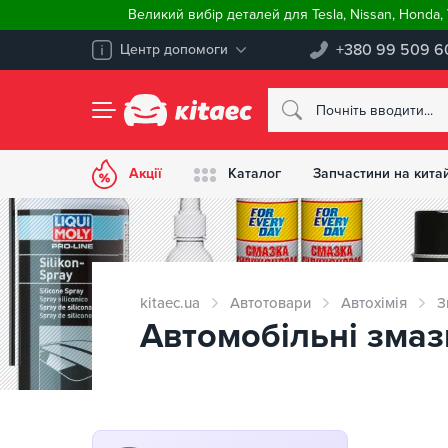
Великий вибір деталей для Tesla, Nissan, Honda
+380 99 509 6
Центр допомоги
Акції
Каталог
Запчастини на китай
kitaec.ua
Автотовари
Автохімія
З
Автомобільні змаз