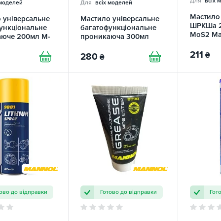
Для
всіх 
 моделей
Для
всіх моделей
Мастило 
 універсальне
Мастило універсальне
ШРКШа 2
ункціональне
багатофункціональне
MoS2 Ma
аюче 200мл M-
проникаюча 300мл
ol
XADO
211
₴
280
₴
ово до відправки
Готово до відправки
Гот