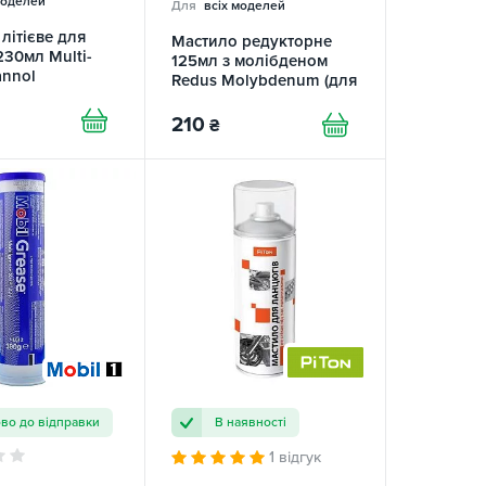
моделей
Для
всіх моделей
літієве для
Мастило редукторне
30мл Multi-
125мл з молібденом
nnol
Redus Molybdenum (для
мотокоси) Yuko
210
₴
ово до відправки
В наявності
1 відгук