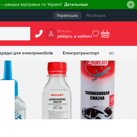
– швидка відправка по Україні!
Детальніше
Українська
Російська
Вiтаємо,
увiйдiть в кабiнет
0
арядні для електромобілів
Електротранспорт
БОНУСІВ
₴