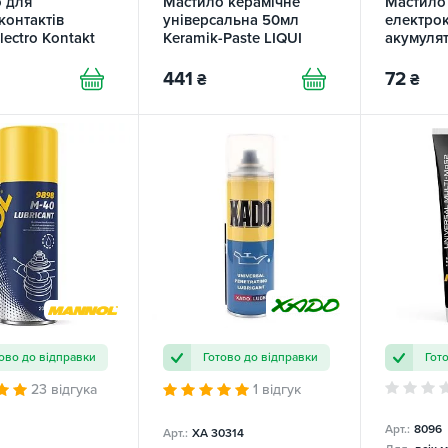
 для
Мастило керамічне
Мастило
контактів
універсальна 50мл
електрок
ectro Kontakt
Keramik-Paste LIQUI
акумулят
TARLINE
MOLY
Batterie-
MOLY
441
72
₴
₴
ово до відправки
Готово до відправки
Гот
23 відгука
1 відгук
Арт.:
8096
Арт.:
XA 30314