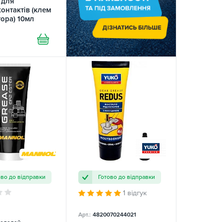
 для
онтактів (клем
ора) 10мл
Pol-Fett LIQUI
ово до відправки
Готово до відправки
1 відгук
Арт.:
4820070244021