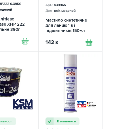
P222 0.39KG
Арт.:
439965
моделей
Для
всіх моделей
літієве
Мастило синтетичне
ase XHP 222
для ланцюгів і
льне 390г
підшипників 150мл
PiTon
142
₴
аявності
В наявності