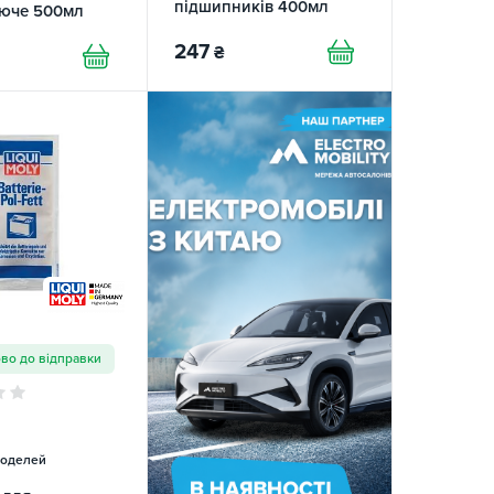
підшипників 400мл
юче 500мл
PiTon
247
₴
ово до відправки
моделей