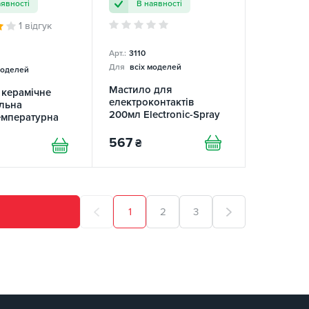
аявності
В наявності
1 відгук
Арт.:
3110
Для
всіх моделей
моделей
Мастило для
 керамічне
електроконтактів
льна
200мл Electronic-Spray
емпературна
LIQUI MOLY
BI
567
₴
1
2
3