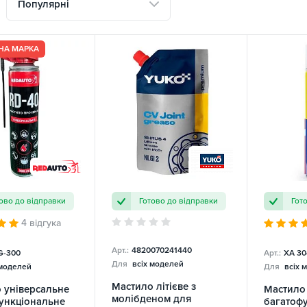
Популярні
НА МАРКА
ово до відправки
Готово до відправки
Гот
4 відгука
Арт.:
4820070241440
-300
Арт.:
XA 30
Для
всіх моделей
 моделей
Для
всіх 
Мастило літієве з
 універсальне
Мастило
молібденом для
ункціональне
багатоф