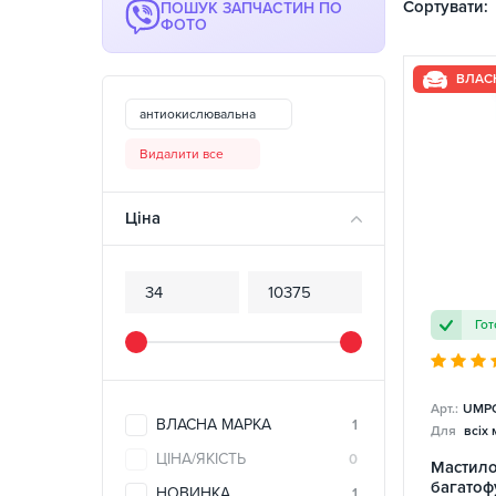
Сортувати:
ПОШУК ЗАПЧАСТИН ПО
ФОТО
ВЛАС
антиокислювальна
Видалити все
Ціна
Гот
Арт.:
UMPG
ВЛАСНА МАРКА
1
Для
всіх
ЦІНА/ЯКІСТЬ
0
Мастило
багатоф
НОВИНКА
1