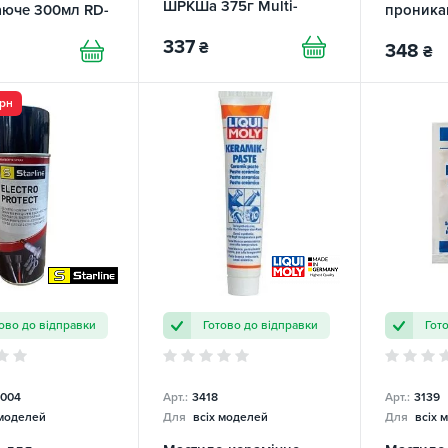
ШРКШа 375г Multi-
юче 300мл RD-
проника
MoS4 Yuko
AUTO
XADO
337
₴
348
₴
грн
ово до відправки
Готово до відправки
Гот
004
Арт.:
3418
Арт.:
3139
 моделей
Для
всіх моделей
Для
всіх 