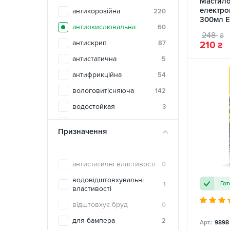
Мастило
COMMA
2
електро
антикорозійна
220
CX-80
1
300мл El
антиокислювальна
60
Spray S
DYNAMAX
0
248
₴
антискрип
87
210
₴
ELF
0
антистатична
5
Eni
0
антифрикційна
54
FEBI
2
вологовитісняюча
142
Frenkit
0
водостойкая
3
FUSION
0
відновлююча
18
G'zox
0
Призначення
високотемпературна
67
HELPIX
1
захисна
186
HI-GEAR
1
антистатичні властивості
0
консерваційна
15
INTELLI
0
водовідштовхувальні
Гот
1
многофункциональная
2
властивості
Intertool
0
монтажна/демонтажна
31
відштовхує бруд
0
K2
0
низькотемпературна
20
для бампера
2
Арт.:
9898
Kraft
0