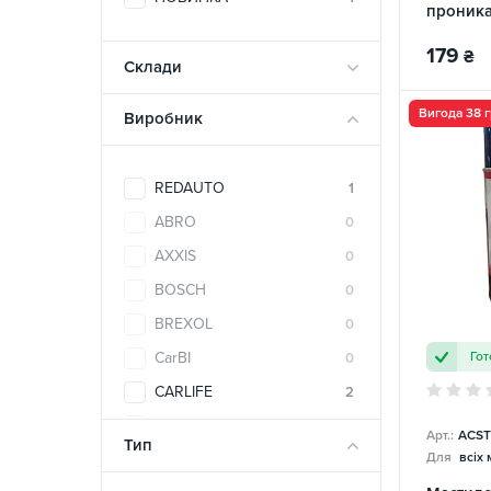
проника
40 RED
179
₴
Склади
Вигода 38 
Виробник
REDAUTO
1
ABRO
0
AXXIS
0
BOSCH
0
BREXOL
0
Гот
CarBI
0
CARLIFE
2
CASTROL
0
Арт.:
ACST
Тип
Для
всіх
Cobra
0