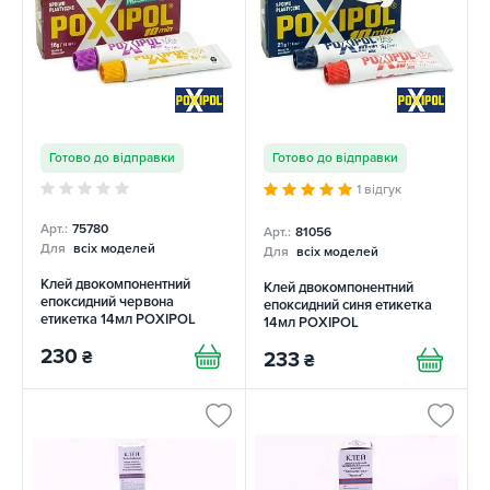
Готово до відправки
Готово до відправки
1 відгук
Арт.:
75780
Арт.:
81056
Для
всіх моделей
Для
всіх моделей
Клей двокомпонентний
Клей двокомпонентний
епоксидний червона
епоксидний синя етикетка
етикетка 14мл POXIPOL
14мл POXIPOL
230
₴
233
₴