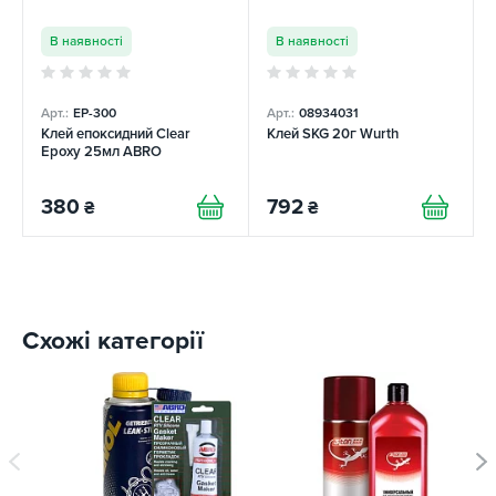
В наявності
В наявності
Арт.:
ЕР-300
Арт.:
08934031
Клей епоксидний Clear
Клей SKG 20г Wurth
Epoxy 25мл ABRO
380
792
₴
₴
Схожі категорії