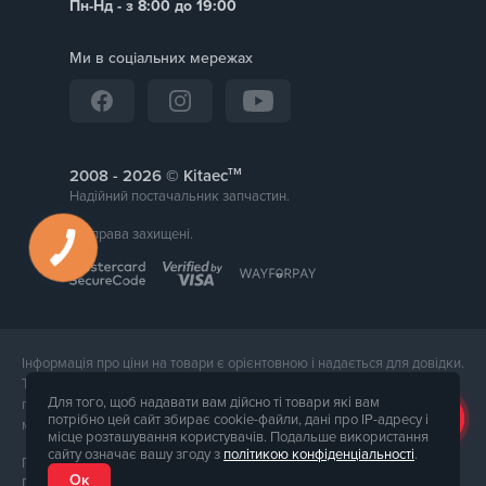
Пн-Нд - з 8:00 до 19:00
Ми в соціальних мережах
тм
2008 -
© Kitaec
Надійний постачальник запчастин.
Всі права захищені.
Інформація про ціни на товари є орієнтовною і надається для довідки.
Точна вартість товару буде названа менеджером магазину при
Для того, щоб надавати вам дійсно ті товари які вам
підтвердження замовлення. Зовнішній вигляд і комплектація товару
потрібно цей сайт збирає cookie-файли, дані про IP-адресу і
може відрізнятися від його фотографії.
місце розташування користувачів. Подальше використання
сайту означає вашу згоду з
політикою конфіденціальності
.
Послуги надає ФОП Тюпа Петро Павлович, ІПН 2770105454.
Ок
Політика конфіденційності доступна за
посиланням
. Публічна оферта