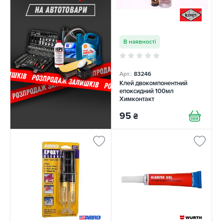
В наявності
Арт.:
83246
Клей двокомпонентний
епоксидний 100мл
Химконтакт
95
₴