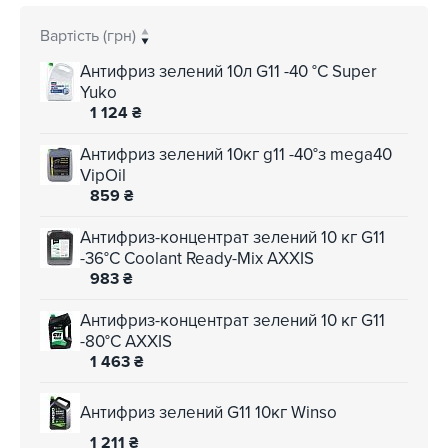
Вартість (грн)
Антифриз зелений 10л G11 -40 °C Super
Yuko
1 124
₴
Антифриз зелений 10кг g11 -40°з mega40
VipOil
859
₴
Антифриз-концентрат зелений 10 кг G11
-36°C Соolant Ready-Mix AXXIS
983
₴
Антифриз-концентрат зелений 10 кг G11
-80°С AXXIS
1 463
₴
Антифриз зелений G11 10кг Winso
1 211
₴