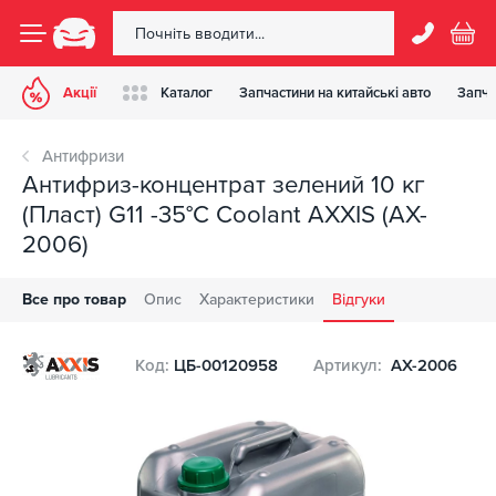
Акції
Каталог
Запчастини на китайські авто
Запча
Антифризи
Антифриз-концентрат зелений 10 кг
(Пласт) G11 -35°С Сoolant AXXIS (AX-
2006)
Все про товар
Опис
Характеристики
Відгуки
Код:
ЦБ-00120958
Артикул:
AX-2006