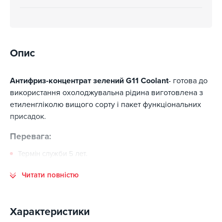
Опис
Антифриз-концентрат зелений G11 Сoolant
- готова до
використання охолоджувальна рідина виготовлена з
етиленгліколю вищого сорту і пакет функціональних
присадок.
Перевага:
Термін служби 5 лет.
Змішується з будь-якими охолоджуючими рідинами, не
Читати повністю
містять нітрити, аміни, фосфати.
Призначена для всіх сучасних двигунів, що піддаються
високому навантаженні, особливо - з алюмінієвими
блоками циліндрів та головками блоків.
Характеристики
забезпечує прекрасний захист Системи охолодження від