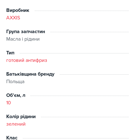
замерзання, корозії та перегріву, ефективно захищає від
утворення відкладень.
Виробник
Зберігає робочі якості при температурі навколишнього
AXXIS
середовища не нижче мінус тридцяти п'яти градус.
Група запчастин
Масла і рідини
Тип
готовий антифриз
Батьківщина бренду
Польща
Об'єм, л
10
Колір рідини
зелений
Клас