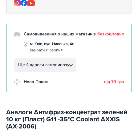
Самовивезення з наших магазинів
безкоштовно
м. Київ, вул. Нивська, 4г
забрати 11 серпня
м. Кропивницький, вул.
Автолюбителів, 8а
Ще 4 адреси самовивозу
забрати 11 серпня
м. Кропивницький,
Нова Пошта
від 70 грн
Клинцівський авторинок
забрати 11 серпня
м. Київ, пр. Миколи Бажана, 26
забрати 11 серпня
Аналоги Антифриз-концентрат зелений
м. Київ, вул. Остафія
10 кг (Пласт) G11 -35°С Сoolant AXXIS
Дашкевича, 15
забрати 11 серпня
(AX-2006)