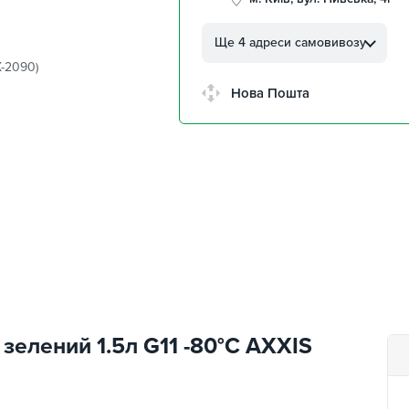
м. Кропивницький, вул.
Автолюбителів, 8а
Ще 4 адреси самовивозу
X-2090)
м. Кропивницький,
Клинцівський авторинок
Нова Пошта
м. Київ, пр. Миколи Бажана
26
м. Київ, вул. Остафія
Дашкевича, 15
зелений 1.5л G11 -80°C AXXIS