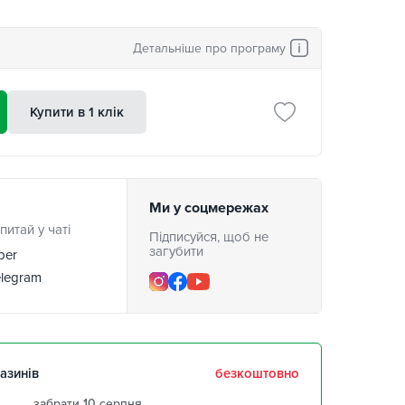
Детальніше про програму
Купити в 1 клік
Ми у соцмережах
питай у чаті
Підписуйся, щоб не
загубити
ber
legram
азинів
безкоштовно
забрати 10 серпня