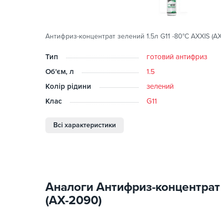
Антифриз-концентрат зелений 1.5л G11 -80°C AXXIS (A
Тип
готовий антифриз
Об'єм, л
1.5
Колір рідини
зелений
Клас
G11
Всі характеристики
Аналоги Антифриз-концентрат 
(AX-2090)