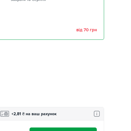
забрати 10 серпня
забрати 10 серпня
від 70 грн
,
забрати 10 серпня
забрати 10 серпня
+2,81
₴
на ваш рахунок