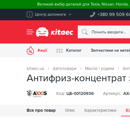
Великий вибір деталей для Tesla, Nissan, Honda
+380 99 509 6
Центр допомоги
Акції
Каталог
Запчастини на китай
kitaec.ua
Автотовари
Масла і рідини
Ант
Антифриз-концентрат з
Код:
ЦБ-00120936
Артикул:
AX
Все про товар
Опис
Характеристики
Ві