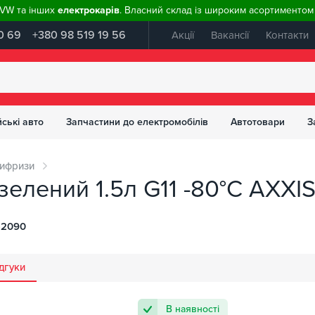
, VW та інших
електрокарів
. Власний склад із широким асортиментом 
0 69
+380 98 519 19 56
Акції
Вакансії
Контакти
ські авто
Запчастини до електромобілів
Автотовари
З
ифризи
елений 1.5л G11 -80°C AXXIS
-2090
дгуки
В наявності