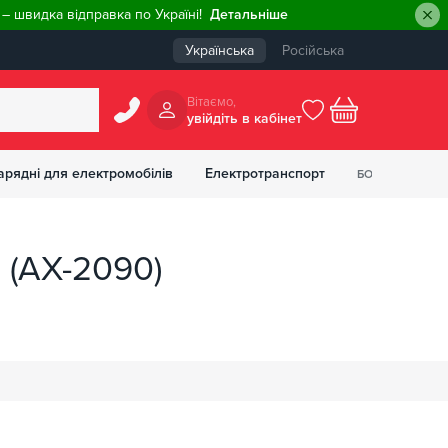
– швидка відправка по Україні!
Детальніше
Українська
Російська
Вiтаємо,
увiйдiть в кабiнет
0
арядні для електромобілів
Електротранспорт
БОНУСІВ
₴
 (AX-2090)