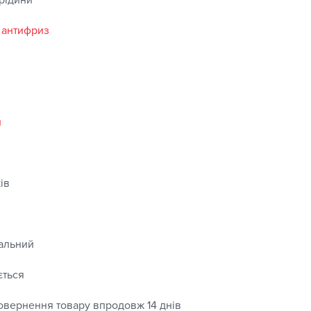
 рідини
 антифриз
й
ів
альний
ється
овернення товару впродовж 14 днів