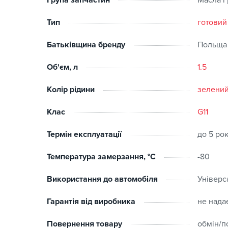
Група запчастин
Масла і
Тип
готовий
Батьківщина бренду
Польща
Об'єм, л
1.5
Колір рідини
зелени
Клас
G11
Термін експлуатації
до 5 рок
Температура замерзання, °C
-80
Використання до автомобіля
Універс
Гарантія від виробника
не нада
Повернення товару
обмін/п