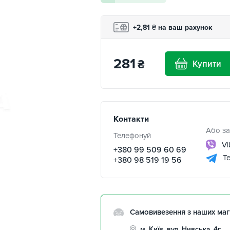
+2,81
₴
на ваш рахунок
281
₴
Купити
Контакти
Або за
Телефонуй
Vi
+380 99 509 60 69
Te
+380 98 519 19 56
Самовивезення з наших маг
м. Київ, вул. Нивська, 4г