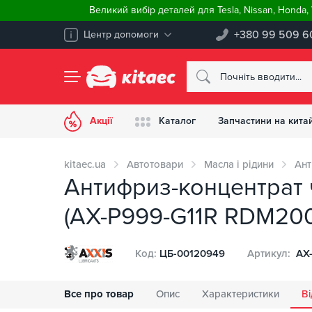
Великий вибір деталей для Tesla, Nissan, Honda
+380 99 509 6
Центр допомоги
Акції
Каталог
Запчастини на китай
kitaec.ua
Автотовари
Масла і рідини
Ант
Антифриз-концентрат ч
(AX-P999-G11R RDM200
Код:
ЦБ-00120949
Артикул:
AX-
Все про товар
Опис
Характеристики
Ві