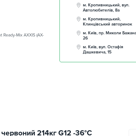
м. Кропивницький, вул.
Автолюбителів, 8а
м. Кропивницький,
Клинцівський авторинок
м. Київ, пр. Миколи Бажана
t Ready-Mix AXXIS (AX-
26
м. Київ, вул. Остафія
Дашкевича, 15
червоний 214кг G12 -36°C