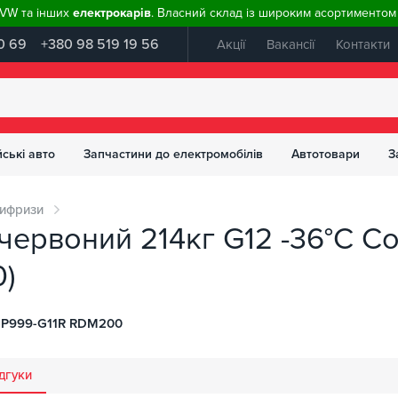
, VW та інших
електрокарів
. Власний склад із широким асортиментом 
0 69
+380 98 519 19 56
Акції
Вакансії
Контакти
ські авто
Запчастини до електромобілів
Автотовари
З
ифризи
ервоний 214кг G12 -36°C Co
)
P999-G11R RDM200
дгуки