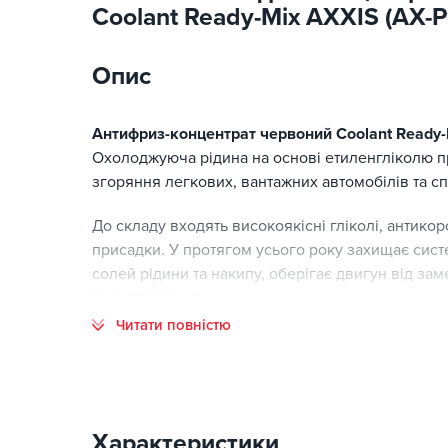
Coolant Ready-Mix AXXIS (AX
Опис
Антифриз-концентрат червоний Coolant Ready-M
Охолоджуюча рідина на основі етиленгліколю 
згоряння легкових, вантажних автомобілів та сп
До складу входять високоякісні гліколі, антикоро
присадки. У протягом усього року захищає сис
солей рідини та накипу, оберігає двигун від зам
піноутворення.
Читати повністю
Характеристики