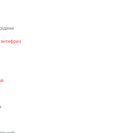
 рідини
 антифриз
ий
а
альний