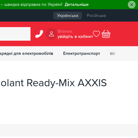
– швидка відправка по Україні!
Детальніше
Українська
Російська
Вiтаємо,
увiйдiть в кабiнет
0
арядні для електромобілів
Електротранспорт
БОНУСІВ
₴
olant Ready-Mix AXXIS