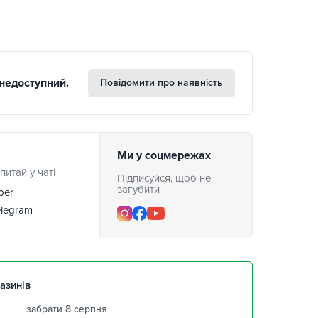
недоступний.
Повідомити про наявність
Ми у соцмережах
питай у чаті
Підписуйся, щоб не
загубити
ber
legram
азинів
забрати 8 серпня