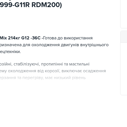
-P999-G11R RDM200)
ix 214кг G12 -36C -
Готова до використання
призначена для охолодження двигунів внутрішнього
ецтехніки.
зійні, стабілізуючі, протипінні та мастильні
тему охолодження від корозії, виключає осадження
ерзання та перегріву, має низький рівень