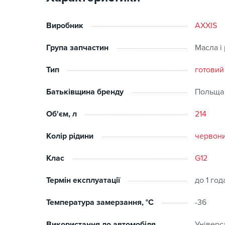
Виробник
AXXIS
Група запчастин
Масла і
Тип
готовий
Батьківщина бренду
Польща
Об'єм, л
214
Колір рідини
червон
Клас
G12
Термін експлуатації
до 1 год
Температура замерзання, °C
-36
Використання до автомобіля
Універс