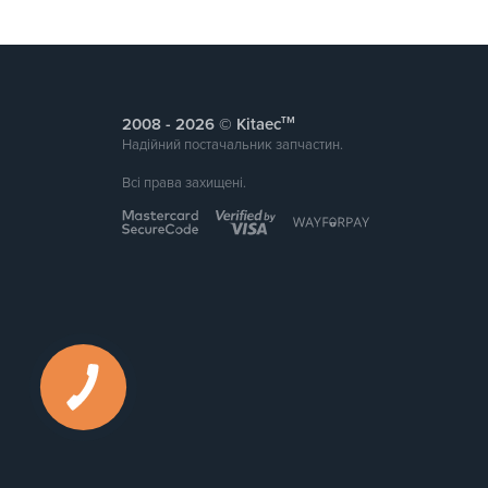
тм
2008 -
© Kitaec
Надійний постачальник запчастин.
Всі права захищені.