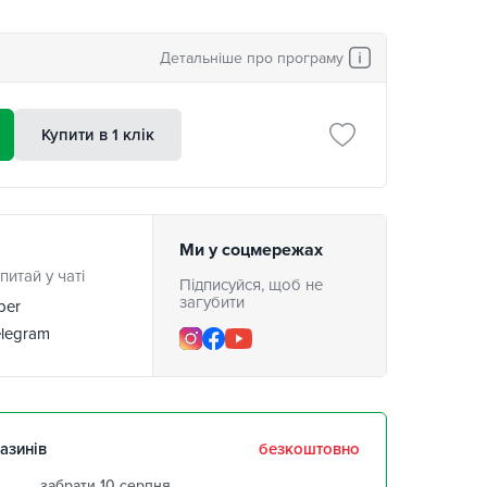
Детальніше про програму
Купити в 1 клік
Ми у соцмережах
питай у чаті
Підписуйся, щоб не
загубити
ber
legram
азинів
безкоштовно
забрати 10 серпня