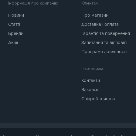
Інформація про компанію
Клієнтам
Новини
Про магазин
Статті
Доставка і оплата
Бренди
Гарантія та повернення
Акції
Запитання та відповіді
Програма лояльності
Партнерам
Контакти
Вакансії
Співробітництво
ля довідки. Точна вартість товару буде названа менеджером магазину при пі