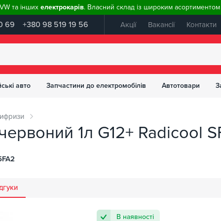
, VW та інших
електрокарів
. Власний склад із широким асортиментом 
0 69
+380 98 519 19 56
Акції
Вакансії
Контакти
ські авто
Запчастини до електромобілів
Автотовари
З
ифризи
червоний 1л G12+ Radicool 
5FA2
дгуки
В наявності