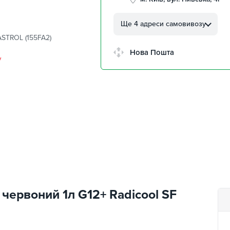
м. Кропивницький, вул.
Автолюбителів, 8а
Ще 4 адреси самовивозу
ASTROL (155FA2)
м. Кропивницький,
Клинцівський авторинок
Нова Пошта
у
м. Київ, пр. Миколи Бажана
26
м. Київ, вул. Остафія
Дашкевича, 15
червоний 1л G12+ Radicool SF