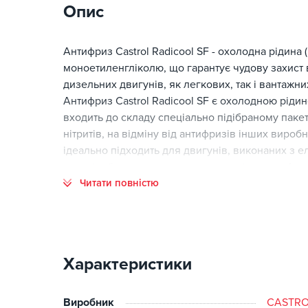
Опис
Антифриз Castrol Radicool SF - охолодна рідина
моноетиленгліколю, що гарантує чудову захист в
дизельних двигунів, як легкових, так і вантажни
Антифриз Castrol Radicool SF є охолодною ріди
входить до складу спеціально підібраному пакету 
нітритів, на відміну від антифризів інших вироб
ідеально підходить для двигунів, виконаних з е
металів, безапасна для гумових ущільнень. Ант
Читати повністю
світових автомобільних виробників, а саме Volk
Застосування:
Антифриз Castrol Radicool SF є концентратом, 
співвідношенні 1:1.
Характеристики
Для досягнення найкращого ефекту не рекоменд
Виробник
CASTRO