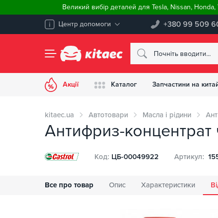
Великий вибір деталей для Tesla, Nissan, Honda
+380 99 509 6
Центр допомоги
Акції
Каталог
Запчастини на китай
kitaec.ua
Автотовари
Масла і рідини
Ант
Антифриз-концентрат 
Код:
ЦБ-00049922
Артикул:
15
Все про товар
Опис
Характеристики
Ві