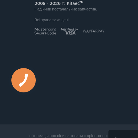
тм
2008 -
© Kitaec
Надійний постачальник запчастин.
Всі права захищені.
Інформація про ціни на товари є орієнтовною і надається д