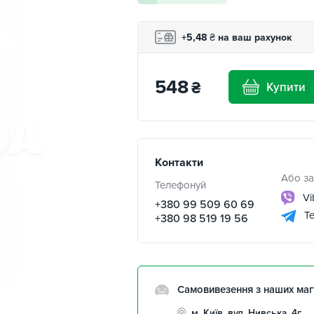
+5,48
₴
на ваш рахунок
548
₴
Купити
Контакти
Або за
Телефонуй
Vi
+380 99 509 60 69
Te
+380 98 519 19 56
Самовивезення з наших маг
м. Київ, вул. Нивська, 4г