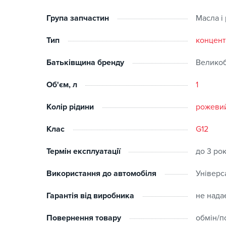
специфікація:
Група запчастин
Масла і
VW TL-774F (G12+)
Ford WSS-M97B44-D
Тип
концент
ASTM D3306(I), ASTM D4985
Батьківщина бренду
Великоб
JASO JIS K2234
BS6580: 2010
Об'єм, л
1
MAN 324 Typ SNF
MB-Approval 325.3
Колір рідини
рожеви
Клас
G12
Термін експлуатації
до 3 рок
Використання до автомобіля
Універс
Гарантія від виробника
не нада
Повернення товару
обмін/п