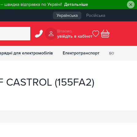
– швидка відправка по Україні!
Детальніше
Українська
Російська
Вiтаємо,
увiйдiть в кабiнет
0
арядні для електромобілів
Електротранспорт
БОНУСІВ
₴
SF CASTROL (155FA2)