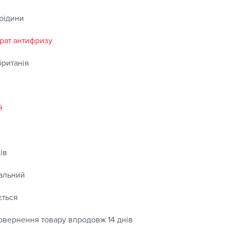
 рідини
рат антифризу
ританія
й
ів
альний
ється
овернення товару впродовж 14 днів