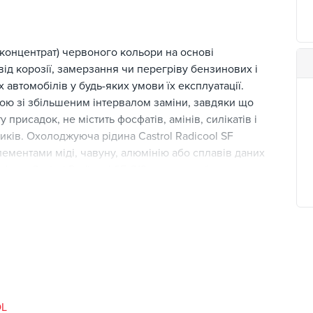
 (концентрат) червоного кольори на основі
ід корозії, замерзання чи перегріву бензинових і
х автомобілів у будь-яких умови їх експлуатації.
ною зі збільшеним інтервалом заміни, завдяки що
присадок, не містить фосфатів, амінів, силікатів і
ників. Охолоджуюча рідина Castrol Radicool SF
лементами міді, чавуну, алюмінію або сплавів даних
ифриз Castrol Radicool SF G12+ схвалений рядом
swagen, Mercedes Benz, Ford, MAN.
тому розбавляється дистильованою водою в
ується змішування з іншими охолоджувальна рідина.
L