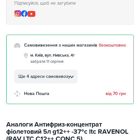
Підписуйся, щоб не загубити
Самовивезення з наших магазинів
безкоштовно
м. Київ, вул. Нивська, 4г
забрати 11 серпня
м. Кропивницький, вул.
Автолюбителів, 8а
Ще 4 адреси самовивозу
забрати 11 серпня
м. Кропивницький,
Нова Пошта
від 70 грн
Клинцівський авторинок
забрати 11 серпня
м. Київ, пр. Миколи Бажана, 26
забрати 11 серпня
Аналоги Антифриз-концентрат
м. Київ, вул. Остафія
фіолетовий 5л g12++ -37ºс ltc RAVENOL
Дашкевича, 15
забрати 11 серпня
(RAV LTC C12++ CONC 5)