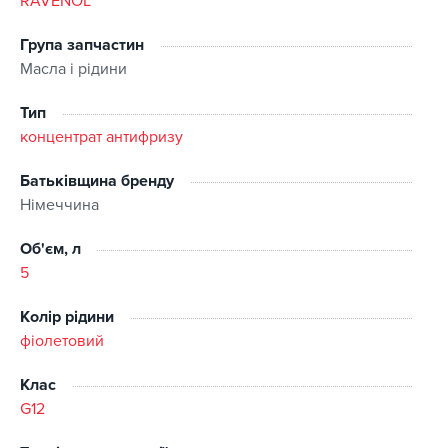
RAVENOL
вигляді.
Група запчастин
Перевага:
Масла і рідини
Сумісність з повністю алюмінієвою системою
Тип
охолодження двигун
концентрат антифризу
Хороший запас лужності
оптимальний захист від корозії для всіх металів та
Батьківщина бренду
сплавів, використовуваних в системах охолодження, в
Німеччина
тому числі алюмінію, завдяки висококласним
антикорозійним присадкам
Об'єм, л
Запобігання відкладенням та спінювання в системі
охолодження.
5
Сумісність з еластомірами, використовуються в
автомобільних радіатори.
Колір рідини
Сумісність з іншими типами охолодних рідин.
фіолетовий
Клас
G12