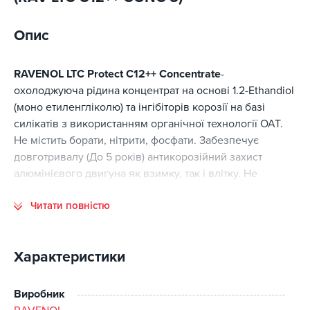
Опис
RAVENOL LTC Protect C12++ Concentrate
-
охолоджуюча рідина концентрат на основі 1.2-Ethandiol
(моно етиленгліколю) та інгібіторів корозії на базі
силікатів з використанням органічної технології OAT.
Не містить борати, нітрити, фосфати. Забезпечує
довготривалу (До 5 років) антикорозійний захист
алюмінієвого двигуна як взимку, так і влітку. Не
небезпечний для навколишнє середовище.
Читати повністю
RAVENOL LTC Protect C12++ Concentrate
пофарбований
у фіолетовий флуоресцентний колір, що дозволяє
швидко виявити можливі місця витоку антифризу за
Характеристики
допомогою дефектоскоп (синій лампи).
Концентрат антифризу RAVENOL LTC Protect C12++
Виробник
Concentrate не слід застосовувати в нерозбавленому