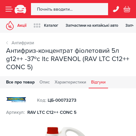
Акції
Каталог
Запчастини на китайські авто
Запча
Антифризи
Антифриз-концентрат фіолетовий 5л
g12++ -37ºс ltc RAVENOL (RAV LTC C12++
CONC 5)
Все про товар
Опис
Характеристики
Відгуки
Код:
ЦБ-00073273
Артикул:
RAV LTC C12++ CONC 5