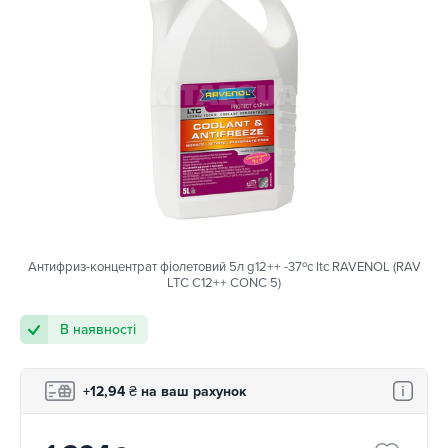
Антифриз-концентрат фіолетовий 5л g12++ -37ºс ltc RAVENOL (RAV
LTC C12++ CONC 5)
В наявності
+12,94
₴
на ваш рахунок