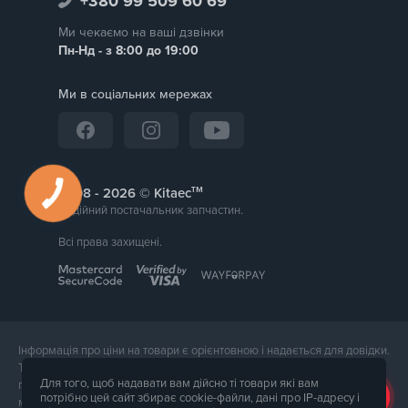
+380 99 509 60 69
Ми чекаємо на ваші дзвінки
Пн-Нд - з 8:00 до 19:00
Ми в соціальних мережах
тм
2008 -
© Kitaec
Надійний постачальник запчастин.
Всі права захищені.
Інформація про ціни на товари є орієнтовною і надається для довідки.
Точна вартість товару буде названа менеджером магазину при
Для того, щоб надавати вам дійсно ті товари які вам
підтвердження замовлення. Зовнішній вигляд і комплектація товару
потрібно цей сайт збирає cookie-файли, дані про IP-адресу і
може відрізнятися від його фотографії.