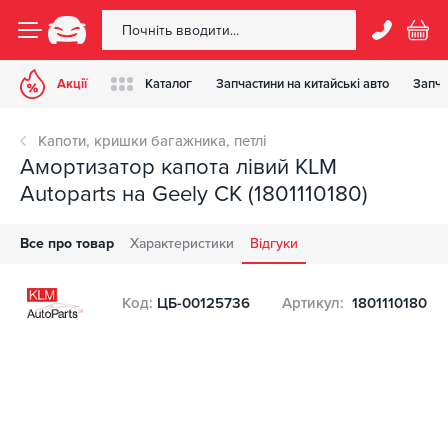
Акції
Каталог
Запчастини на китайські авто
Запча
Капоти, кришки багажника, петлі
Амортизатор капота лівий KLM
Autoparts на Geely CK (1801110180)
Все про товар
Характеристики
Відгуки
Код:
ЦБ-00125736
Артикул:
1801110180