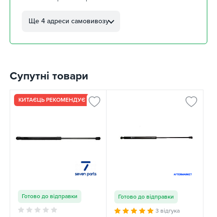
м. Кропивницький, вул.
Автолюбителів, 8а
Ще 4 адреси самовивозу
забрати 10 серпня
м. Кропивницький,
Клинцівський авторинок
забрати 10 серпня
Супутні товари
м. Київ, пр. Миколи Бажана, 26
забрати 10 серпня
м. Київ, вул. Остафія
КИТАЄЦЬ РЕКОМЕНДУЄ
Дашкевича, 15
забрати 10 серпня
Готово до відправки
Готово до відправки
3 відгука